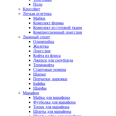
Поло
Кроссфит
Легкая атлетика
Майки
Комплект формы
Комплект из готовой ткани
Компрессионный лонгслив
Лыжный спорт
Олимпийка
Жилетка
Лонгслив
Кофта из флиса
Джерси для сноуборда
Термокофта
Стартовые номера
Шапки
Перчатки, варежки
Баффы
Шарфы
Марафон
Майка для марафона
Футболка для марафона
Топик для марафона
Шорты для марафона