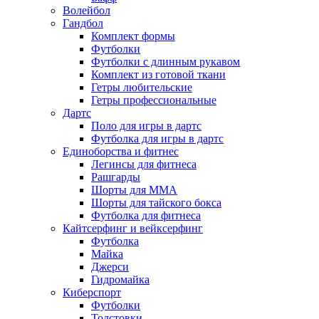
Волейбол
Гандбол
Комплект формы
Футболки
Футболки с длинным рукавом
Комплект из готовой ткани
Гетры любительские
Гетры профессиональные
Дартс
Поло для игры в дартс
Футболка для игры в дартс
Единоборства и фитнес
Легинсы для фитнеса
Рашгарды
Шорты для MMA
Шорты для тайского бокса
Футболка для фитнеса
Кайтсерфинг и вейксерфинг
Футболка
Майка
Джерси
Гидромайка
Киберспорт
Футболки
Толстовки