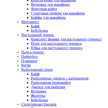
Шорты-юбка для марафона
Ветровка для марафона
Флисовая кофта
Стартовые номера для марафона
Баффы для марафона
Мотокросс
Бафф
Бейсболка
Настольный теннис
Комплект формы для настольного тенниса
Поло для настольного тенниса
Юбка для настольного тенниса
Падел-теннис
Пейнтбол
Плавание
Регби
Рыболовный спорт
Бафф
Рыболовные джерси с капюшоном
Рыболовная термокофта
Джерси для рыбалки
Ветровка
Жилетка
Бейсболка
Спортивная стрельба