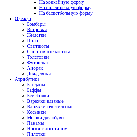
На хоккейную форму
На волейбольную форму
На баскетбольную форму
Одежда
Бомберы
Ветровки
Жилетки
Поло
Свитшоты
Спортивные костюмы
Толстовки
Футболки
Анорак
Дождевики
Атрибутика
Банданы
Баффы
Бейсболки
Варежки вязаные
Варежки текстильные
Косынки
Мешки для обуви
Панамы
Носки с логотипом
Пилотки