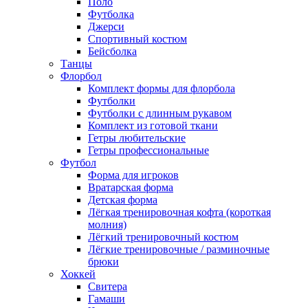
Поло
Футболка
Джерси
Спортивный костюм
Бейсболка
Танцы
Флорбол
Комплект формы для флорбола
Футболки
Футболки с длинным рукавом
Комплект из готовой ткани
Гетры любительские
Гетры профессиональные
Футбол
Форма для игроков
Вратарская форма
Детская форма
Лёгкая тренировочная кофта (короткая
молния)
Лёгкий тренировочный костюм
Лёгкие тренировочные / разминочные
брюки
Хоккей
Свитера
Гамаши