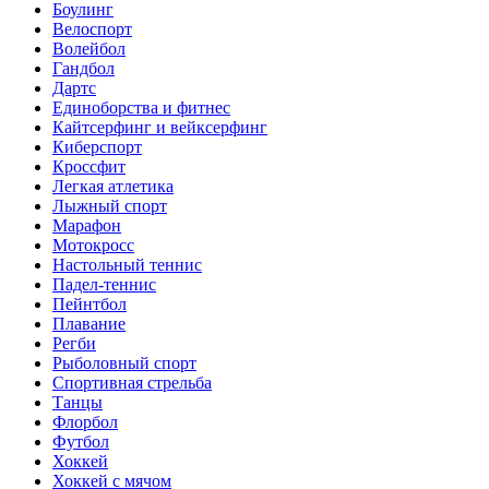
Боулинг
Велоспорт
Волейбол
Гандбол
Дартс
Единоборства и фитнес
Кайтсерфинг и вейксерфинг
Киберспорт
Кроссфит
Легкая атлетика
Лыжный спорт
Марафон
Мотокросс
Настольный теннис
Падел-теннис
Пейнтбол
Плавание
Регби
Рыболовный спорт
Спортивная стрельба
Танцы
Флорбол
Футбол
Хоккей
Хоккей с мячом