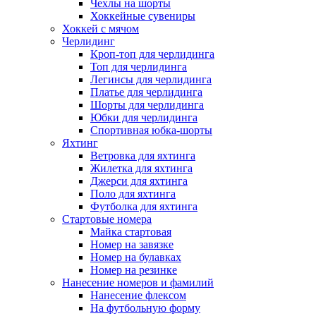
Чехлы на шорты
Хоккейные сувениры
Хоккей с мячом
Черлидинг
Кроп-топ для черлидинга
Топ для черлидинга
Легинсы для черлидинга
Платье для черлидинга
Шорты для черлидинга
Юбки для черлидинга
Спортивная юбка-шорты
Яхтинг
Ветровка для яхтинга
Жилетка для яхтинга
Джерси для яхтинга
Поло для яхтинга
Футболка для яхтинга
Стартовые номера
Майка стартовая
Номер на завязке
Номер на булавках
Номер на резинке
Нанесение номеров и фамилий
Нанесение флексом
На футбольную форму