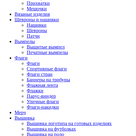
Прихватки
Мешочки
Вязаные изделия
Шевроны и нашивки
Нашивки
Шевроны
Патчи
Вымпелы
Вышитые вымпел
Печатные вымпелы
Флаги
Флаги
Спортивные флаги
Флаги стран
Баннеры на трибуны
Флажная лента
Флажки
Парус-виндер
Уличные флаги
Флаги-накидки
Мерч
Вышивка
Вышивка логотипа на готовых изделиях
Вышивка на футболках
Вышивка на поло