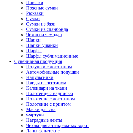
Повязки
Поясные сумки
Рюкзаки
Сумки
Сумки из бязи
Сумки из спанбонда
Чехол на чемодан
Шапки
Шапки-ушанки
Шарфы
Шарфы сублимационные
Сувенирная продукция
Подушки с логотипом
Автомобильные подушки
Напульсники
Пледы с логотипом
Календари на ткани
Полотенце с надписью
Полотенце с логотипом
Полотенце с принтом
Маски для сна
Фартуки
Наградные ленты
Чехлы для антикражных ворот
Лапы фанатские