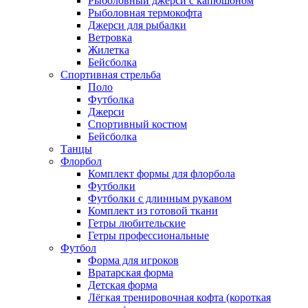
Рыболовный джерси с капюшоном
Рыболовная термокофта
Джерси для рыбалки
Ветровка
Жилетка
Бейсболка
Спортивная стрельба
Поло
Футболка
Джерси
Спортивный костюм
Бейсболка
Танцы
Флорбол
Комплект формы для флорбола
Футболки
Футболки с длинным рукавом
Комплект из готовой ткани
Гетры любительские
Гетры профессиональные
Футбол
Форма для игроков
Вратарская форма
Детская форма
Лёгкая тренировочная кофта (короткая