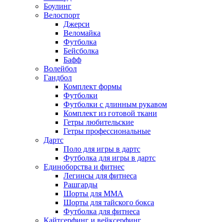
Боулинг
Велоспорт
Джерси
Веломайка
Футболка
Бейсболка
Бафф
Волейбол
Гандбол
Комплект формы
Футболки
Футболки с длинным рукавом
Комплект из готовой ткани
Гетры любительские
Гетры профессиональные
Дартс
Поло для игры в дартс
Футболка для игры в дартс
Единоборства и фитнес
Легинсы для фитнеса
Рашгарды
Шорты для MMA
Шорты для тайского бокса
Футболка для фитнеса
Кайтсерфинг и вейксерфинг