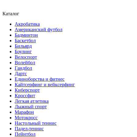
Каталог
Акробатика
Американский футбол
Бадминтон
Баскетбол
Бильярд
Боулинг
Велоспорт
Волейбол
Гандбол
Дартс
Единоборства и фитнес
Кайтсерфинг и вейксерфинг
Киберспорт
Кроссфит
Легкая атлетика
Лыжный спорт
Марафон
Мотокросс
Настольный теннис
Падел-теннис
Пейнтбол