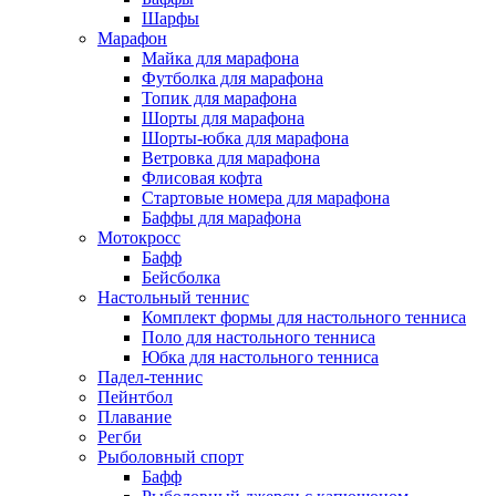
Шарфы
Марафон
Майка для марафона
Футболка для марафона
Топик для марафона
Шорты для марафона
Шорты-юбка для марафона
Ветровка для марафона
Флисовая кофта
Стартовые номера для марафона
Баффы для марафона
Мотокросс
Бафф
Бейсболка
Настольный теннис
Комплект формы для настольного тенниса
Поло для настольного тенниса
Юбка для настольного тенниса
Падел-теннис
Пейнтбол
Плавание
Регби
Рыболовный спорт
Бафф