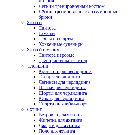
молния)
Лёгкий тренировочный костюм
Лёгкие тренировочные / разминочные
брюки
Хоккей
Свитера
Гамаши
Чехлы на шорты
Хоккейные сувениры
Хоккей с мячом
Свитера игровые
Тренировочный свитер
Черлидинг
Кроп-топ для черлидинга
Топ для черлидинга
Легинсы для черлидинга
Платье для черлидинга
Шорты для черлидинга
Юбки для черлидинга
Спортивная юбка-шорты
Яхтинг
Ветровка для яхтинга
Жилетка для яхтинга
Джерси для яхтинга
Поло для яхтинга