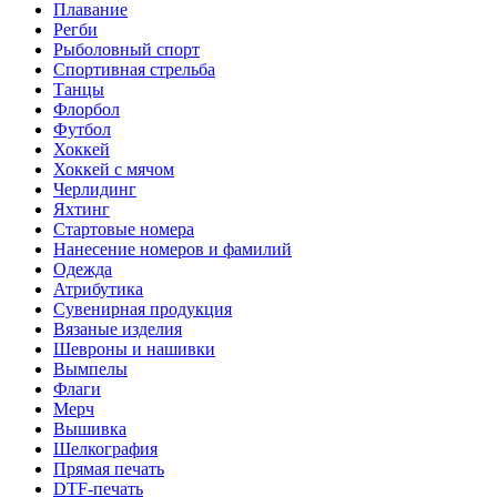
Плавание
Регби
Рыболовный спорт
Спортивная стрельба
Танцы
Флорбол
Футбол
Хоккей
Хоккей с мячом
Черлидинг
Яхтинг
Стартовые номера
Нанесение номеров и фамилий
Одежда
Атрибутика
Сувенирная продукция
Вязаные изделия
Шевроны и нашивки
Вымпелы
Флаги
Мерч
Вышивка
Шелкография
Прямая печать
DTF-печать