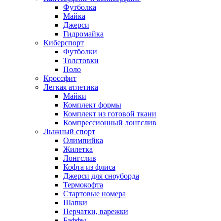
Футболка
Майка
Джерси
Гидромайка
Киберспорт
Футболки
Толстовки
Поло
Кроссфит
Легкая атлетика
Майки
Комплект формы
Комплект из готовой ткани
Компрессионный лонгслив
Лыжный спорт
Олимпийка
Жилетка
Лонгслив
Кофта из флиса
Джерси для сноуборда
Термокофта
Стартовые номера
Шапки
Перчатки, варежки
Баффы