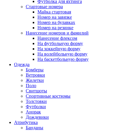
Футболка для яхтинга
Стартовые номера
Майка стартовая
Номер на завязке
Номер на булавках
Номер на резинке
Нанесение номеров и фамилий
Нанесение флексом
На футбольную форму
На хоккейную форму
На волейбольную форму
На баскетбольную форму
Одежда
Бомберы
Ветровки
Жилетки
Поло
Свитшоты
Спортивные костюмы
Толстовки
Футболки
Анорак
Дождевики
Атрибутика
Банданы