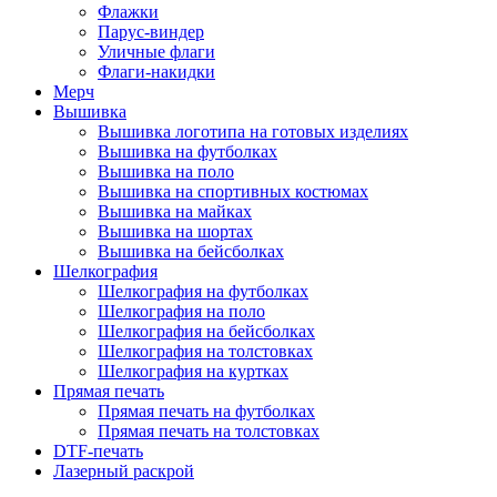
Флажки
Парус-виндер
Уличные флаги
Флаги-накидки
Мерч
Вышивка
Вышивка логотипа на готовых изделиях
Вышивка на футболках
Вышивка на поло
Вышивка на спортивных костюмах
Вышивка на майках
Вышивка на шортах
Вышивка на бейсболках
Шелкография
Шелкография на футболках
Шелкография на поло
Шелкография на бейсболках
Шелкография на толстовках
Шелкография на куртках
Прямая печать
Прямая печать на футболках
Прямая печать на толстовках
DTF-печать
Лазерный раскрой