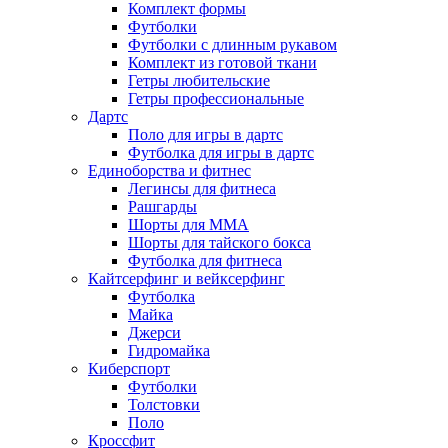
Комплект формы
Футболки
Футболки с длинным рукавом
Комплект из готовой ткани
Гетры любительские
Гетры профессиональные
Дартс
Поло для игры в дартс
Футболка для игры в дартс
Единоборства и фитнес
Легинсы для фитнеса
Рашгарды
Шорты для MMA
Шорты для тайского бокса
Футболка для фитнеса
Кайтсерфинг и вейксерфинг
Футболка
Майка
Джерси
Гидромайка
Киберспорт
Футболки
Толстовки
Поло
Кроссфит