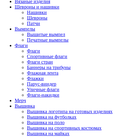
Вязаные изделия
Шевроны и нашивки
Нашивки
Шевроны
Патчи
Вымпелы
Вышитые вымпел
Печатные вымпелы
Флаги
Флаги
Спортивные флаги
Флаги стран
Баннеры на трибуны
Флажная лента
Флажки
Парус-виндер
Уличные флаги
Флаги-накидки
Мерч
Вышивка
Вышивка логотипа на готовых изделиях
Вышивка на футболках
Вышивка на поло
Вышивка на спортивных костюмах
Вышивка на майках