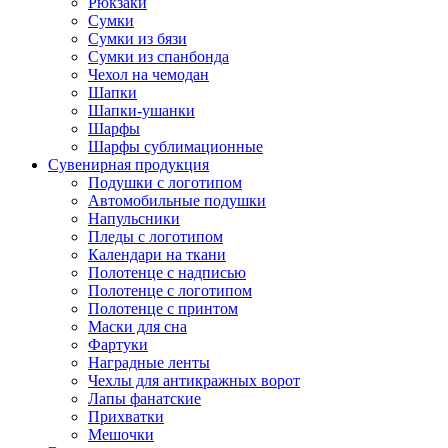
Рюкзаки
Сумки
Сумки из бязи
Сумки из спанбонда
Чехол на чемодан
Шапки
Шапки-ушанки
Шарфы
Шарфы сублимационные
Сувенирная продукция
Подушки с логотипом
Автомобильные подушки
Напульсники
Пледы с логотипом
Календари на ткани
Полотенце с надписью
Полотенце с логотипом
Полотенце с принтом
Маски для сна
Фартуки
Наградные ленты
Чехлы для антикражных ворот
Лапы фанатские
Прихватки
Мешочки