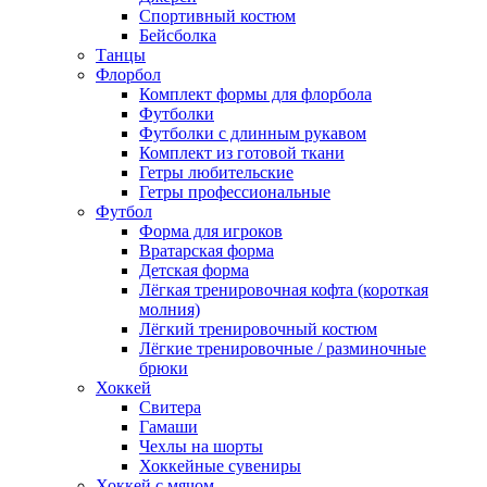
Спортивный костюм
Бейсболка
Танцы
Флорбол
Комплект формы для флорбола
Футболки
Футболки с длинным рукавом
Комплект из готовой ткани
Гетры любительские
Гетры профессиональные
Футбол
Форма для игроков
Вратарская форма
Детская форма
Лёгкая тренировочная кофта (короткая
молния)
Лёгкий тренировочный костюм
Лёгкие тренировочные / разминочные
брюки
Хоккей
Свитера
Гамаши
Чехлы на шорты
Хоккейные сувениры
Хоккей с мячом