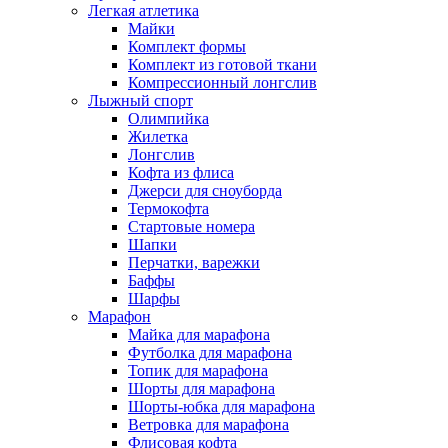
Легкая атлетика
Майки
Комплект формы
Комплект из готовой ткани
Компрессионный лонгслив
Лыжный спорт
Олимпийка
Жилетка
Лонгслив
Кофта из флиса
Джерси для сноуборда
Термокофта
Стартовые номера
Шапки
Перчатки, варежки
Баффы
Шарфы
Марафон
Майка для марафона
Футболка для марафона
Топик для марафона
Шорты для марафона
Шорты-юбка для марафона
Ветровка для марафона
Флисовая кофта