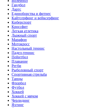
Волейбол
Гандбол
Дартс
Единоборства и фитнес
Кайтсерфинг и вейксерфинг
Киберспорт
Кроссфит
Легкая атлетика
Лыжный спорт
Марафон
Мотокросс
Настольный теннис
Падел-теннис
Пейнтбол
Плавание
Регби
Рыболовный спорт
Спортивная стрельба
Танцы
Флорбол
Футбол
Хоккей
Хоккей с мячом
Черлидинг
Яхтинг