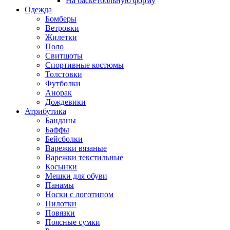
На баскетбольную форму
Одежда
Бомберы
Ветровки
Жилетки
Поло
Свитшоты
Спортивные костюмы
Толстовки
Футболки
Анорак
Дождевики
Атрибутика
Банданы
Баффы
Бейсболки
Варежки вязаные
Варежки текстильные
Косынки
Мешки для обуви
Панамы
Носки с логотипом
Пилотки
Повязки
Поясные сумки