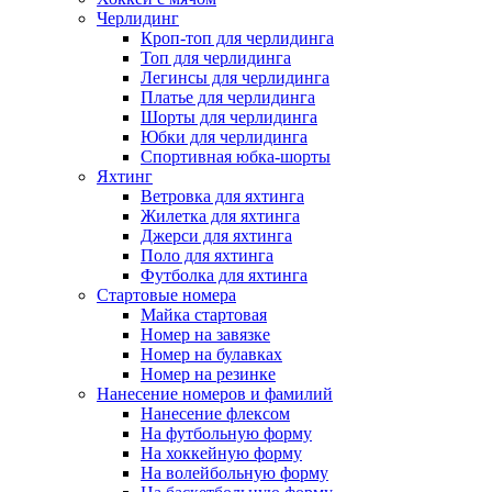
Черлидинг
Кроп-топ для черлидинга
Топ для черлидинга
Легинсы для черлидинга
Платье для черлидинга
Шорты для черлидинга
Юбки для черлидинга
Спортивная юбка-шорты
Яхтинг
Ветровка для яхтинга
Жилетка для яхтинга
Джерси для яхтинга
Поло для яхтинга
Футболка для яхтинга
Стартовые номера
Майка стартовая
Номер на завязке
Номер на булавках
Номер на резинке
Нанесение номеров и фамилий
Нанесение флексом
На футбольную форму
На хоккейную форму
На волейбольную форму