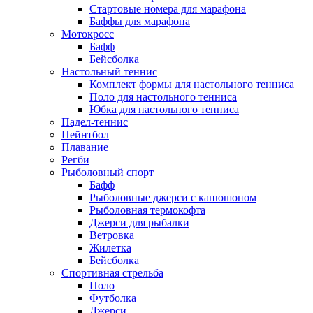
Стартовые номера для марафона
Баффы для марафона
Мотокросс
Бафф
Бейсболка
Настольный теннис
Комплект формы для настольного тенниса
Поло для настольного тенниса
Юбка для настольного тенниса
Падел-теннис
Пейнтбол
Плавание
Регби
Рыболовный спорт
Бафф
Рыболовные джерси с капюшоном
Рыболовная термокофта
Джерси для рыбалки
Ветровка
Жилетка
Бейсболка
Спортивная стрельба
Поло
Футболка
Джерси