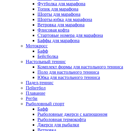
Футболка для марафона
Топик для марафона
Шорты для марафона
Шорты-юбка для марафона
Ветровка для марафона
Флисовая кофта
Стартовые номера для марафона
Баффы для марафона
Мотокросс
Бафф
Бейсболка
Настольный теннис
Комплект формы для настольного тенниса
Поло для настольного тенниса
Юбка для настольного тенниса
Падел-теннис
Пейнтбол
Плавание
Регби
Рыболовный спорт
Бафф
Рыболовные джерси с капюшоном
Рыболовная термокофта
Джерси для рыбалки
Ветровка