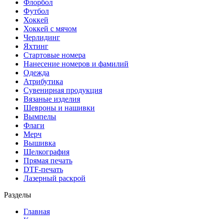
Флорбол
Футбол
Хоккей
Хоккей с мячом
Черлидинг
Яхтинг
Стартовые номера
Нанесение номеров и фамилий
Одежда
Атрибутика
Сувенирная продукция
Вязаные изделия
Шевроны и нашивки
Вымпелы
Флаги
Мерч
Вышивка
Шелкография
Прямая печать
DTF-печать
Лазерный раскрой
Разделы
Главная