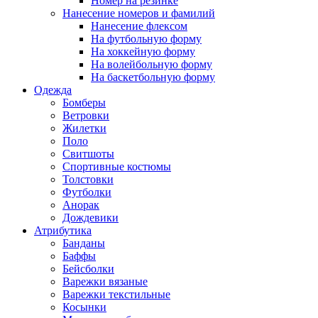
Номер на резинке
Нанесение номеров и фамилий
Нанесение флексом
На футбольную форму
На хоккейную форму
На волейбольную форму
На баскетбольную форму
Одежда
Бомберы
Ветровки
Жилетки
Поло
Свитшоты
Спортивные костюмы
Толстовки
Футболки
Анорак
Дождевики
Атрибутика
Банданы
Баффы
Бейсболки
Варежки вязаные
Варежки текстильные
Косынки