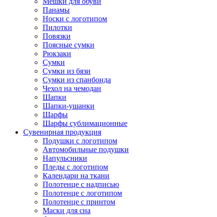
Мешки для обуви
Панамы
Носки с логотипом
Пилотки
Повязки
Поясные сумки
Рюкзаки
Сумки
Сумки из бязи
Сумки из спанбонда
Чехол на чемодан
Шапки
Шапки-ушанки
Шарфы
Шарфы сублимационные
Сувенирная продукция
Подушки с логотипом
Автомобильные подушки
Напульсники
Пледы с логотипом
Календари на ткани
Полотенце с надписью
Полотенце с логотипом
Полотенце с принтом
Маски для сна