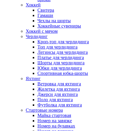
Хоккей
Свитера
Гамаши
Чехлы на шорты
Хоккейные сувениры
Хоккей с мячом
Черлидинг
Кроп-топ для черлидинга
Топ для черлидинга
Легинсы для черлидинга
Платье для черлидинга
Шорты для черлидинга
Юбки для черлидинга
Спортивная юбка-шорты
Яхтинг
Ветровка для яхтинга
Жилетка для яхтинга
Джерси для яхтинга
Поло для яхтинга
Футболка для яхтинга
Стартовые номера
Майка стартовая
Номер на завязке
Номер на булавках