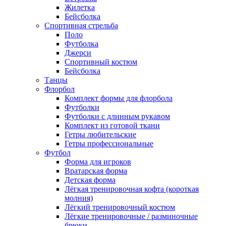
Жилетка
Бейсболка
Спортивная стрельба
Поло
Футболка
Джерси
Спортивный костюм
Бейсболка
Танцы
Флорбол
Комплект формы для флорбола
Футболки
Футболки с длинным рукавом
Комплект из готовой ткани
Гетры любительские
Гетры профессиональные
Футбол
Форма для игроков
Вратарская форма
Детская форма
Лёгкая тренировочная кофта (короткая
молния)
Лёгкий тренировочный костюм
Лёгкие тренировочные / разминочные
брюки