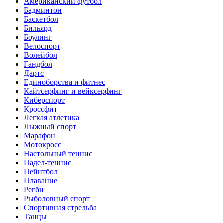
Американский футбол
Бадминтон
Баскетбол
Бильярд
Боулинг
Велоспорт
Волейбол
Гандбол
Дартс
Единоборства и фитнес
Кайтсерфинг и вейксерфинг
Киберспорт
Кроссфит
Легкая атлетика
Лыжный спорт
Марафон
Мотокросс
Настольный теннис
Падел-теннис
Пейнтбол
Плавание
Регби
Рыболовный спорт
Спортивная стрельба
Танцы