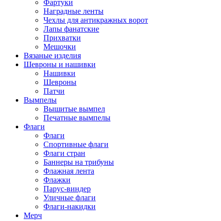
Фартуки
Наградные ленты
Чехлы для антикражных ворот
Лапы фанатские
Прихватки
Мешочки
Вязаные изделия
Шевроны и нашивки
Нашивки
Шевроны
Патчи
Вымпелы
Вышитые вымпел
Печатные вымпелы
Флаги
Флаги
Спортивные флаги
Флаги стран
Баннеры на трибуны
Флажная лента
Флажки
Парус-виндер
Уличные флаги
Флаги-накидки
Мерч