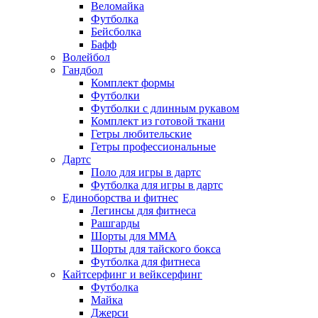
Веломайка
Футболка
Бейсболка
Бафф
Волейбол
Гандбол
Комплект формы
Футболки
Футболки с длинным рукавом
Комплект из готовой ткани
Гетры любительские
Гетры профессиональные
Дартс
Поло для игры в дартс
Футболка для игры в дартс
Единоборства и фитнес
Легинсы для фитнеса
Рашгарды
Шорты для MMA
Шорты для тайского бокса
Футболка для фитнеса
Кайтсерфинг и вейксерфинг
Футболка
Майка
Джерси