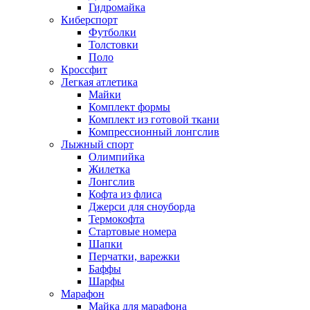
Гидромайка
Киберспорт
Футболки
Толстовки
Поло
Кроссфит
Легкая атлетика
Майки
Комплект формы
Комплект из готовой ткани
Компрессионный лонгслив
Лыжный спорт
Олимпийка
Жилетка
Лонгслив
Кофта из флиса
Джерси для сноуборда
Термокофта
Стартовые номера
Шапки
Перчатки, варежки
Баффы
Шарфы
Марафон
Майка для марафона