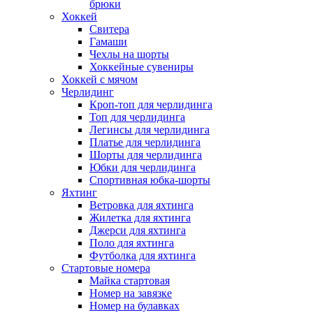
брюки
Хоккей
Свитера
Гамаши
Чехлы на шорты
Хоккейные сувениры
Хоккей с мячом
Черлидинг
Кроп-топ для черлидинга
Топ для черлидинга
Легинсы для черлидинга
Платье для черлидинга
Шорты для черлидинга
Юбки для черлидинга
Спортивная юбка-шорты
Яхтинг
Ветровка для яхтинга
Жилетка для яхтинга
Джерси для яхтинга
Поло для яхтинга
Футболка для яхтинга
Стартовые номера
Майка стартовая
Номер на завязке
Номер на булавках