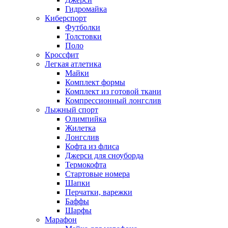
Гидромайка
Киберспорт
Футболки
Толстовки
Поло
Кроссфит
Легкая атлетика
Майки
Комплект формы
Комплект из готовой ткани
Компрессионный лонгслив
Лыжный спорт
Олимпийка
Жилетка
Лонгслив
Кофта из флиса
Джерси для сноуборда
Термокофта
Стартовые номера
Шапки
Перчатки, варежки
Баффы
Шарфы
Марафон