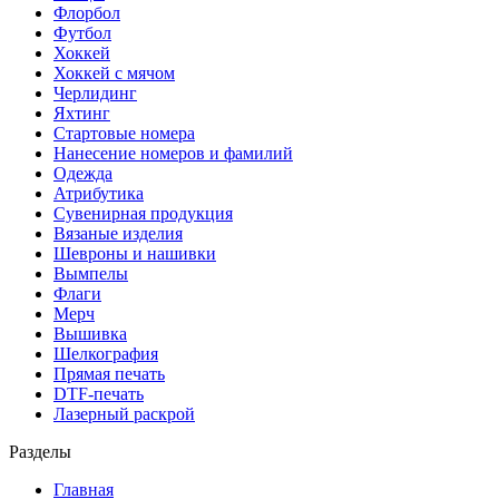
Флорбол
Футбол
Хоккей
Хоккей с мячом
Черлидинг
Яхтинг
Стартовые номера
Нанесение номеров и фамилий
Одежда
Атрибутика
Сувенирная продукция
Вязаные изделия
Шевроны и нашивки
Вымпелы
Флаги
Мерч
Вышивка
Шелкография
Прямая печать
DTF-печать
Лазерный раскрой
Разделы
Главная