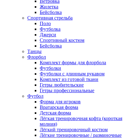
Ветровка
Жилетка
Бейсболка
Спортивная стрельба
Поло
Футболка
Джерси
Спортивный костюм
Бейсболка
Танцы
Флорбол
Комплект формы для флорбола
Футболки
Футболки с длинным рукавом
Комплект из готовой ткани
Гетры любительские
Гетры профессиональные
Футбол
Форма для игроков
Вратарская форма
Детская форма
Лёгкая тренировочная кофта (короткая
молния)
Лёгкий тренировочный костюм
Лёгкие тренировочные / разминочные