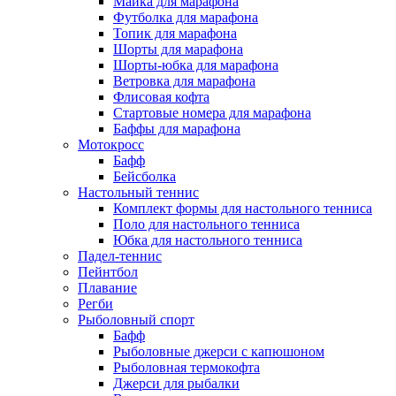
Майка для марафона
Футболка для марафона
Топик для марафона
Шорты для марафона
Шорты-юбка для марафона
Ветровка для марафона
Флисовая кофта
Стартовые номера для марафона
Баффы для марафона
Мотокросс
Бафф
Бейсболка
Настольный теннис
Комплект формы для настольного тенниса
Поло для настольного тенниса
Юбка для настольного тенниса
Падел-теннис
Пейнтбол
Плавание
Регби
Рыболовный спорт
Бафф
Рыболовные джерси с капюшоном
Рыболовная термокофта
Джерси для рыбалки