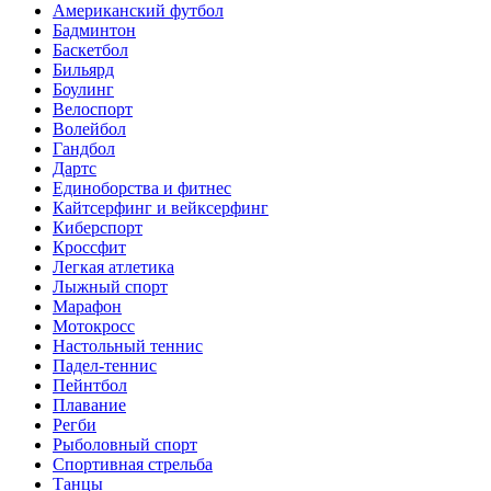
Американский футбол
Бадминтон
Баскетбол
Бильярд
Боулинг
Велоспорт
Волейбол
Гандбол
Дартс
Единоборства и фитнес
Кайтсерфинг и вейксерфинг
Киберспорт
Кроссфит
Легкая атлетика
Лыжный спорт
Марафон
Мотокросс
Настольный теннис
Падел-теннис
Пейнтбол
Плавание
Регби
Рыболовный спорт
Спортивная стрельба
Танцы