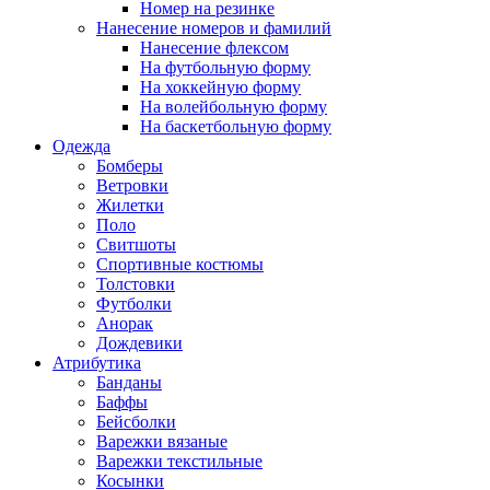
Номер на резинке
Нанесение номеров и фамилий
Нанесение флексом
На футбольную форму
На хоккейную форму
На волейбольную форму
На баскетбольную форму
Одежда
Бомберы
Ветровки
Жилетки
Поло
Свитшоты
Спортивные костюмы
Толстовки
Футболки
Анорак
Дождевики
Атрибутика
Банданы
Баффы
Бейсболки
Варежки вязаные
Варежки текстильные
Косынки