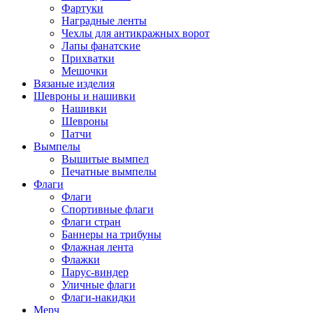
Фартуки
Наградные ленты
Чехлы для антикражных ворот
Лапы фанатские
Прихватки
Мешочки
Вязаные изделия
Шевроны и нашивки
Нашивки
Шевроны
Патчи
Вымпелы
Вышитые вымпел
Печатные вымпелы
Флаги
Флаги
Спортивные флаги
Флаги стран
Баннеры на трибуны
Флажная лента
Флажки
Парус-виндер
Уличные флаги
Флаги-накидки
Мерч