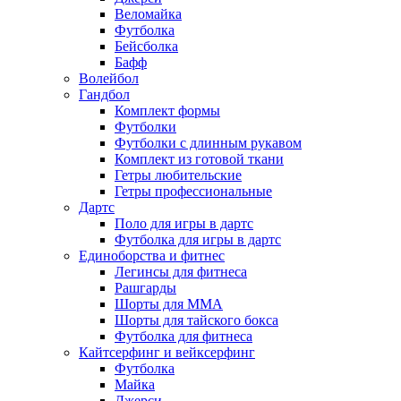
Веломайка
Футболка
Бейсболка
Бафф
Волейбол
Гандбол
Комплект формы
Футболки
Футболки с длинным рукавом
Комплект из готовой ткани
Гетры любительские
Гетры профессиональные
Дартс
Поло для игры в дартс
Футболка для игры в дартс
Единоборства и фитнес
Легинсы для фитнеса
Рашгарды
Шорты для MMA
Шорты для тайского бокса
Футболка для фитнеса
Кайтсерфинг и вейксерфинг
Футболка
Майка
Джерси