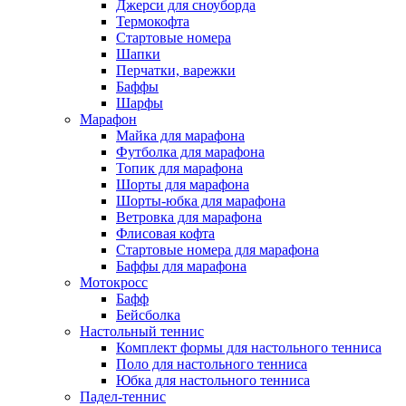
Джерси для сноуборда
Термокофта
Стартовые номера
Шапки
Перчатки, варежки
Баффы
Шарфы
Марафон
Майка для марафона
Футболка для марафона
Топик для марафона
Шорты для марафона
Шорты-юбка для марафона
Ветровка для марафона
Флисовая кофта
Стартовые номера для марафона
Баффы для марафона
Мотокросс
Бафф
Бейсболка
Настольный теннис
Комплект формы для настольного тенниса
Поло для настольного тенниса
Юбка для настольного тенниса
Падел-теннис