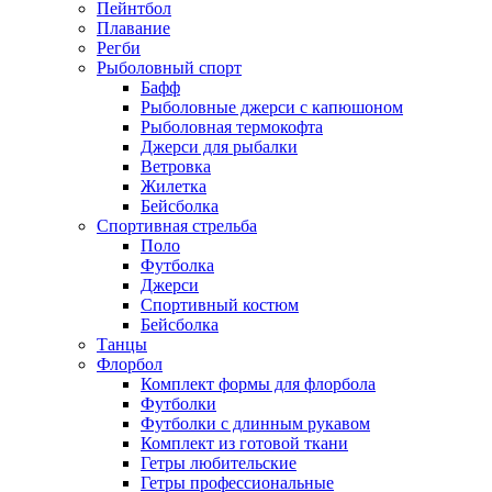
Пейнтбол
Плавание
Регби
Рыболовный спорт
Бафф
Рыболовные джерси с капюшоном
Рыболовная термокофта
Джерси для рыбалки
Ветровка
Жилетка
Бейсболка
Спортивная стрельба
Поло
Футболка
Джерси
Спортивный костюм
Бейсболка
Танцы
Флорбол
Комплект формы для флорбола
Футболки
Футболки с длинным рукавом
Комплект из готовой ткани
Гетры любительские
Гетры профессиональные