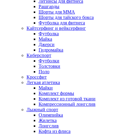
Легинсы для фитнеса
Рашгарды
Шорты для MMA
Шорты для тайского бокса
Футболка для фитнеса
Кайтсерфинг и вейксерфинг
Футболка
Майка
Джерси
Гидромайка
Киберспорт
Футболки
Толстовки
Поло
Кроссфит
Легкая атлетика
Майки
Комплект формы
Комплект из готовой ткани
Компрессионный лонгслив
Лыжный спорт
Олимпийка
Жилетка
Лонгслив
Кофта из флиса