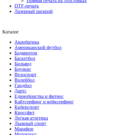
Прямая печать на толстовках
DTF-печать
Лазерный раскрой
Каталог
Акробатика
Американский футбол
Бадминтон
Баскетбол
Бильярд
Боулинг
Велоспорт
Волейбол
Гандбол
Дартс
Единоборства и фитнес
Кайтсерфинг и вейксерфинг
Киберспорт
Кроссфит
Легкая атлетика
Лыжный спорт
Марафон
Мотокросс