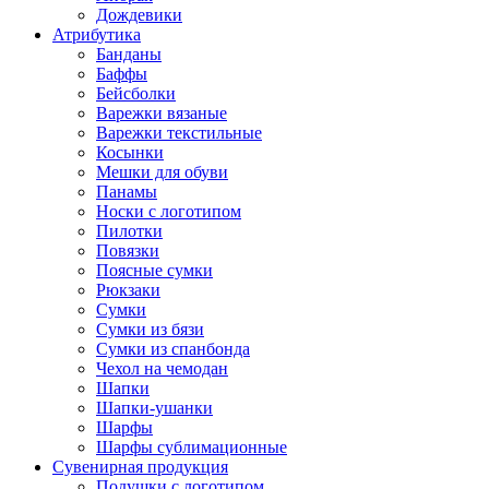
Дождевики
Атрибутика
Банданы
Баффы
Бейсболки
Варежки вязаные
Варежки текстильные
Косынки
Мешки для обуви
Панамы
Носки с логотипом
Пилотки
Повязки
Поясные сумки
Рюкзаки
Сумки
Сумки из бязи
Сумки из спанбонда
Чехол на чемодан
Шапки
Шапки-ушанки
Шарфы
Шарфы сублимационные
Сувенирная продукция
Подушки с логотипом