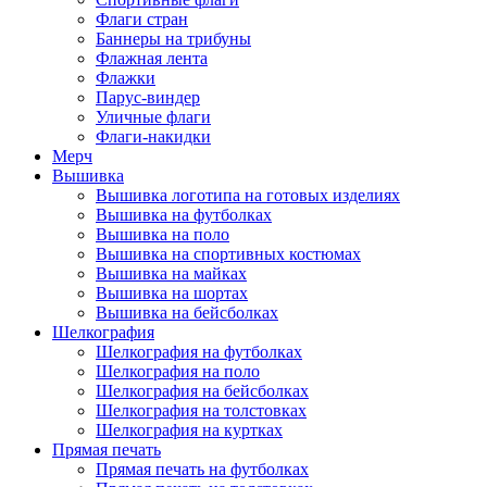
Флаги стран
Баннеры на трибуны
Флажная лента
Флажки
Парус-виндер
Уличные флаги
Флаги-накидки
Мерч
Вышивка
Вышивка логотипа на готовых изделиях
Вышивка на футболках
Вышивка на поло
Вышивка на спортивных костюмах
Вышивка на майках
Вышивка на шортах
Вышивка на бейсболках
Шелкография
Шелкография на футболках
Шелкография на поло
Шелкография на бейсболках
Шелкография на толстовках
Шелкография на куртках
Прямая печать
Прямая печать на футболках