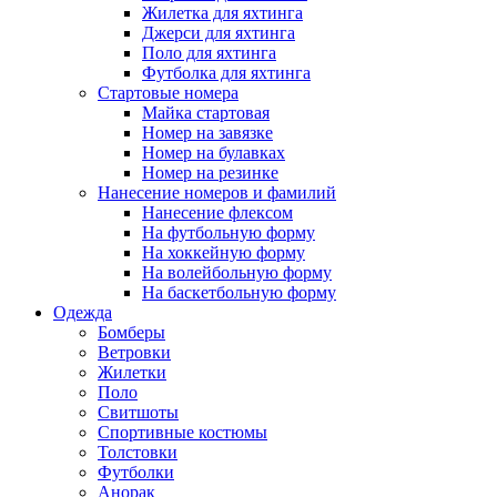
Жилетка для яхтинга
Джерси для яхтинга
Поло для яхтинга
Футболка для яхтинга
Стартовые номера
Майка стартовая
Номер на завязке
Номер на булавках
Номер на резинке
Нанесение номеров и фамилий
Нанесение флексом
На футбольную форму
На хоккейную форму
На волейбольную форму
На баскетбольную форму
Одежда
Бомберы
Ветровки
Жилетки
Поло
Свитшоты
Спортивные костюмы
Толстовки
Футболки
Анорак