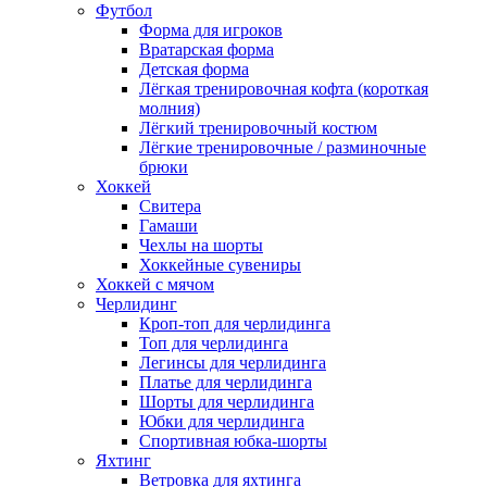
Футбол
Форма для игроков
Вратарская форма
Детская форма
Лёгкая тренировочная кофта (короткая
молния)
Лёгкий тренировочный костюм
Лёгкие тренировочные / разминочные
брюки
Хоккей
Свитера
Гамаши
Чехлы на шорты
Хоккейные сувениры
Хоккей с мячом
Черлидинг
Кроп-топ для черлидинга
Топ для черлидинга
Легинсы для черлидинга
Платье для черлидинга
Шорты для черлидинга
Юбки для черлидинга
Спортивная юбка-шорты
Яхтинг
Ветровка для яхтинга