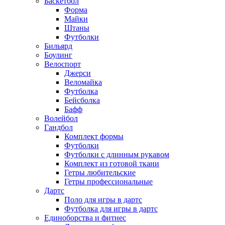
Баскетбол
Форма
Майки
Штаны
Футболки
Бильярд
Боулинг
Велоспорт
Джерси
Веломайка
Футболка
Бейсболка
Бафф
Волейбол
Гандбол
Комплект формы
Футболки
Футболки с длинным рукавом
Комплект из готовой ткани
Гетры любительские
Гетры профессиональные
Дартс
Поло для игры в дартс
Футболка для игры в дартс
Единоборства и фитнес