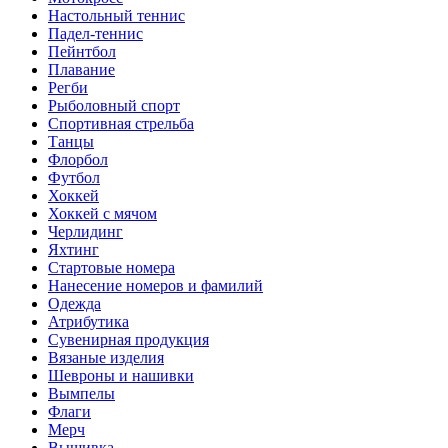
Настольный теннис
Падел-теннис
Пейнтбол
Плавание
Регби
Рыболовный спорт
Спортивная стрельба
Танцы
Флорбол
Футбол
Хоккей
Хоккей с мячом
Черлидинг
Яхтинг
Стартовые номера
Нанесение номеров и фамилий
Одежда
Атрибутика
Сувенирная продукция
Вязаные изделия
Шевроны и нашивки
Вымпелы
Флаги
Мерч
Вышивка