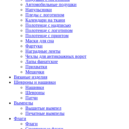
Автомобильные подушки
Напульсники
Пледы с логотипом
Календари на ткани
Полотенце с надписью
Полотенце с логотипом
Полотенце с принтом
Маски для сна
Фартуки
Наградные ленты
Чехлы для антикражных ворот
Лапы фанатские
Прихватки
Мешочки
Вязаные изделия
Шевроны и нашивки
Нашивки
Шевроны
Патчи
Вымпелы
Вышитые вымпел
Печатные вымпелы
Флаги
Флаги
Спортивные флаги