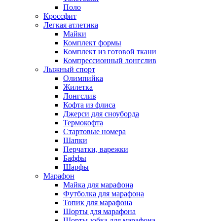
Поло
Кроссфит
Легкая атлетика
Майки
Комплект формы
Комплект из готовой ткани
Компрессионный лонгслив
Лыжный спорт
Олимпийка
Жилетка
Лонгслив
Кофта из флиса
Джерси для сноуборда
Термокофта
Стартовые номера
Шапки
Перчатки, варежки
Баффы
Шарфы
Марафон
Майка для марафона
Футболка для марафона
Топик для марафона
Шорты для марафона
Шорты-юбка для марафона