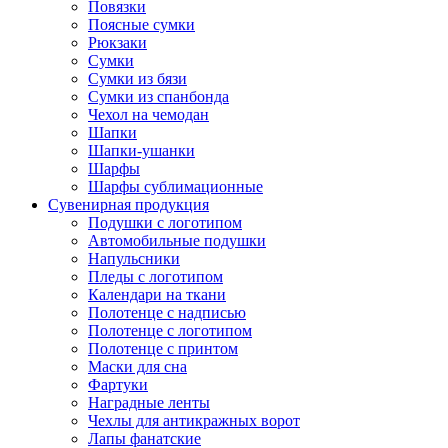
Повязки
Поясные сумки
Рюкзаки
Сумки
Сумки из бязи
Сумки из спанбонда
Чехол на чемодан
Шапки
Шапки-ушанки
Шарфы
Шарфы сублимационные
Сувенирная продукция
Подушки с логотипом
Автомобильные подушки
Напульсники
Пледы с логотипом
Календари на ткани
Полотенце с надписью
Полотенце с логотипом
Полотенце с принтом
Маски для сна
Фартуки
Наградные ленты
Чехлы для антикражных ворот
Лапы фанатские