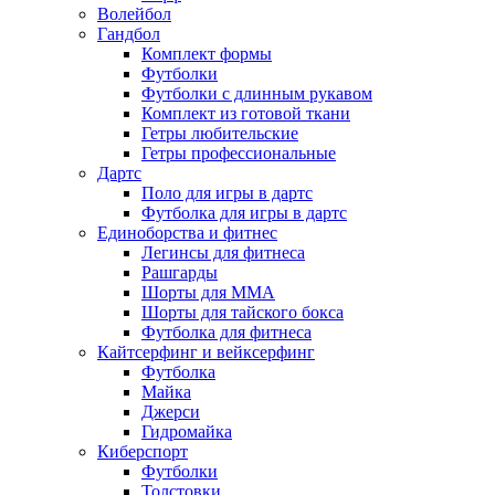
Волейбол
Гандбол
Комплект формы
Футболки
Футболки с длинным рукавом
Комплект из готовой ткани
Гетры любительские
Гетры профессиональные
Дартс
Поло для игры в дартс
Футболка для игры в дартс
Единоборства и фитнес
Легинсы для фитнеса
Рашгарды
Шорты для MMA
Шорты для тайского бокса
Футболка для фитнеса
Кайтсерфинг и вейксерфинг
Футболка
Майка
Джерси
Гидромайка
Киберспорт
Футболки
Толстовки