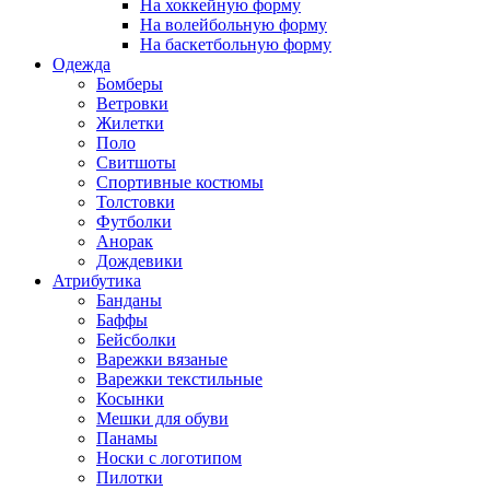
На хоккейную форму
На волейбольную форму
На баскетбольную форму
Одежда
Бомберы
Ветровки
Жилетки
Поло
Свитшоты
Спортивные костюмы
Толстовки
Футболки
Анорак
Дождевики
Атрибутика
Банданы
Баффы
Бейсболки
Варежки вязаные
Варежки текстильные
Косынки
Мешки для обуви
Панамы
Носки с логотипом
Пилотки