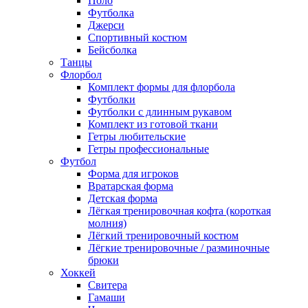
Поло
Футболка
Джерси
Спортивный костюм
Бейсболка
Танцы
Флорбол
Комплект формы для флорбола
Футболки
Футболки с длинным рукавом
Комплект из готовой ткани
Гетры любительские
Гетры профессиональные
Футбол
Форма для игроков
Вратарская форма
Детская форма
Лёгкая тренировочная кофта (короткая
молния)
Лёгкий тренировочный костюм
Лёгкие тренировочные / разминочные
брюки
Хоккей
Свитера
Гамаши