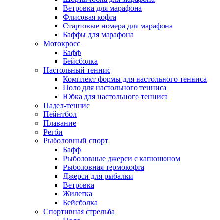
Ветровка для марафона
Флисовая кофта
Стартовые номера для марафона
Баффы для марафона
Мотокросс
Бафф
Бейсболка
Настольный теннис
Комплект формы для настольного тенниса
Поло для настольного тенниса
Юбка для настольного тенниса
Падел-теннис
Пейнтбол
Плавание
Регби
Рыболовный спорт
Бафф
Рыболовные джерси с капюшоном
Рыболовная термокофта
Джерси для рыбалки
Ветровка
Жилетка
Бейсболка
Спортивная стрельба