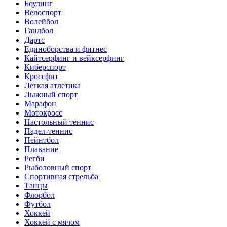
Боулинг
Велоспорт
Волейбол
Гандбол
Дартс
Единоборства и фитнес
Кайтсерфинг и вейксерфинг
Киберспорт
Кроссфит
Легкая атлетика
Лыжный спорт
Марафон
Мотокросс
Настольный теннис
Падел-теннис
Пейнтбол
Плавание
Регби
Рыболовный спорт
Спортивная стрельба
Танцы
Флорбол
Футбол
Хоккей
Хоккей с мячом