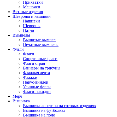
Прихватки
Мешочки
Вязаные изделия
Шевроны и нашивки
Нашивки
Шевроны
Патчи
Вымпелы
Вышитые вымпел
Печатные вымпелы
Флаги
Флаги
Спортивные флаги
Флаги стран
Баннеры на трибуны
Флажная лента
Флажки
Парус-виндер
Уличные флаги
Флаги-накидки
Мерч
Вышивка
Вышивка логотипа на готовых изделиях
Вышивка на футболках
Вышивка на поло