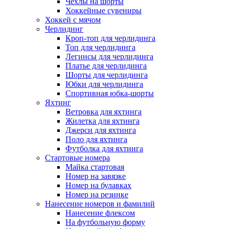
Чехлы на шорты
Хоккейные сувениры
Хоккей с мячом
Черлидинг
Кроп-топ для черлидинга
Топ для черлидинга
Легинсы для черлидинга
Платье для черлидинга
Шорты для черлидинга
Юбки для черлидинга
Спортивная юбка-шорты
Яхтинг
Ветровка для яхтинга
Жилетка для яхтинга
Джерси для яхтинга
Поло для яхтинга
Футболка для яхтинга
Стартовые номера
Майка стартовая
Номер на завязке
Номер на булавках
Номер на резинке
Нанесение номеров и фамилий
Нанесение флексом
На футбольную форму