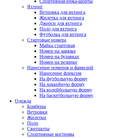
Спортивная юбка-шорты
Яхтинг
Ветровка для яхтинга
Жилетка для яхтинга
Джерси для яхтинга
Поло для яхтинга
Футболка для яхтинга
Стартовые номера
Майка стартовая
Номер на завязке
Номер на булавках
Номер на резинке
Нанесение номеров и фамилий
Нанесение флексом
На футбольную форму
На хоккейную форму
На волейбольную форму
На баскетбольную форму
Одежда
Бомберы
Ветровки
Жилетки
Поло
Свитшоты
Спортивные костюмы