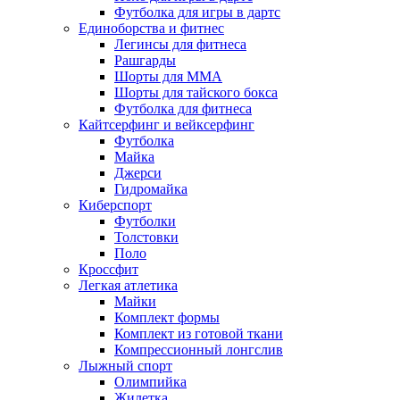
Футболка для игры в дартс
Единоборства и фитнес
Легинсы для фитнеса
Рашгарды
Шорты для MMA
Шорты для тайского бокса
Футболка для фитнеса
Кайтсерфинг и вейксерфинг
Футболка
Майка
Джерси
Гидромайка
Киберспорт
Футболки
Толстовки
Поло
Кроссфит
Легкая атлетика
Майки
Комплект формы
Комплект из готовой ткани
Компрессионный лонгслив
Лыжный спорт
Олимпийка
Жилетка