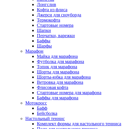
Лонгслив
Кофта из флиса
Джерси для сноуборда
Термокофта
Стартовые номера
Шапки
Перчатки, варежки
Баффы
Шарфы
Марафон
Майка для марафона
Футболка для марафона
Топик для марафона
Шорты для марафона
Шорты-юбка для марафона
Ветровка для марафона
Флисовая кофта
Стартовые номера для марафона
Баффы для марафона
Мотокросс
Бафф
Бейсболка
Настольный теннис
Комплект формы для настольного тенниса
Поло для настольного тенниса