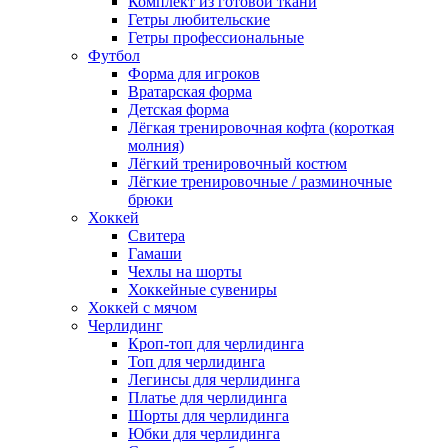
Комплект из готовой ткани
Гетры любительские
Гетры профессиональные
Футбол
Форма для игроков
Вратарская форма
Детская форма
Лёгкая тренировочная кофта (короткая
молния)
Лёгкий тренировочный костюм
Лёгкие тренировочные / разминочные
брюки
Хоккей
Свитера
Гамаши
Чехлы на шорты
Хоккейные сувениры
Хоккей с мячом
Черлидинг
Кроп-топ для черлидинга
Топ для черлидинга
Легинсы для черлидинга
Платье для черлидинга
Шорты для черлидинга
Юбки для черлидинга