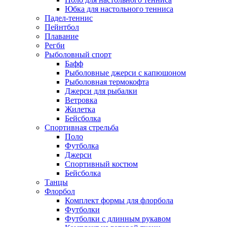
Юбка для настольного тенниса
Падел-теннис
Пейнтбол
Плавание
Регби
Рыболовный спорт
Бафф
Рыболовные джерси с капюшоном
Рыболовная термокофта
Джерси для рыбалки
Ветровка
Жилетка
Бейсболка
Спортивная стрельба
Поло
Футболка
Джерси
Спортивный костюм
Бейсболка
Танцы
Флорбол
Комплект формы для флорбола
Футболки
Футболки с длинным рукавом