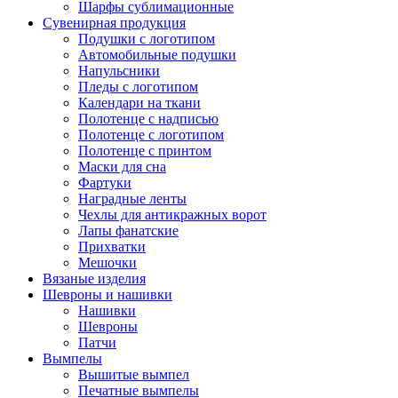
Шарфы сублимационные
Сувенирная продукция
Подушки с логотипом
Автомобильные подушки
Напульсники
Пледы с логотипом
Календари на ткани
Полотенце с надписью
Полотенце с логотипом
Полотенце с принтом
Маски для сна
Фартуки
Наградные ленты
Чехлы для антикражных ворот
Лапы фанатские
Прихватки
Мешочки
Вязаные изделия
Шевроны и нашивки
Нашивки
Шевроны
Патчи
Вымпелы
Вышитые вымпел
Печатные вымпелы