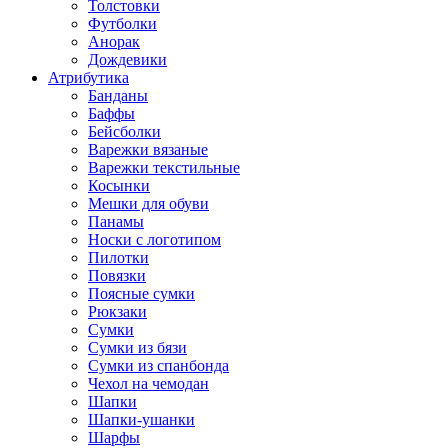
Толстовки
Футболки
Анорак
Дождевики
Атрибутика
Банданы
Баффы
Бейсболки
Варежки вязаные
Варежки текстильные
Косынки
Мешки для обуви
Панамы
Носки с логотипом
Пилотки
Повязки
Поясные сумки
Рюкзаки
Сумки
Сумки из бязи
Сумки из спанбонда
Чехол на чемодан
Шапки
Шапки-ушанки
Шарфы