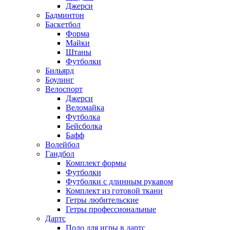
Джерси
Бадминтон
Баскетбол
Форма
Майки
Штаны
Футболки
Бильярд
Боулинг
Велоспорт
Джерси
Веломайка
Футболка
Бейсболка
Бафф
Волейбол
Гандбол
Комплект формы
Футболки
Футболки с длинным рукавом
Комплект из готовой ткани
Гетры любительские
Гетры профессиональные
Дартс
Поло для игры в дартс