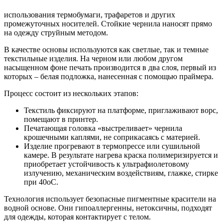
использования термобумаги, трафаретов и других
промежуточных носителей. Стойкие чернила наносят прямо
на одежду струйным методом.
В качестве основы используются как светлые, так и темные
текстильные изделия. На черном или любом другом
насыщенном фоне печать производится в два слоя, первый из
которых – белая подложка, нанесенная с помощью праймера.
Процесс состоит из нескольких этапов:
Текстиль фиксируют на платформе, приглаживают ворс,
помещают в принтер.
Печатающая головка «выстреливает» чернила
крошечными каплями, не соприкасаясь с материей.
Изделие прогревают в термопрессе или сушильной
камере. В результате нагрева краска полимеризируется и
приобретает устойчивость к ультрафиолетовому
излучению, механическим воздействиям, глажке, стирке
при 40оС.
Технология использует безопасные пигментные красители на
водной основе. Они гипоаллергенны, нетоксичны, подходят
для одежды, которая контактирует с телом.