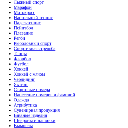
Лыжный спорт
Марафон
Мотокросс
Настольный теннис
Падел-теннис
Пейнтбол
Плавание
Регби
Рыболовный спорт
Спортивная стрельба
Танцы
Флорбол
Футбол
Хоккей
Хоккей с мячом
Черлидинг
Яхтинг
Стартовые номера
Нанесение номеров и фамилий
Одежда
Атрибутика
Сувенирная продукция
Вязаные изделия
Шевроны и нашивки
Вымпелы