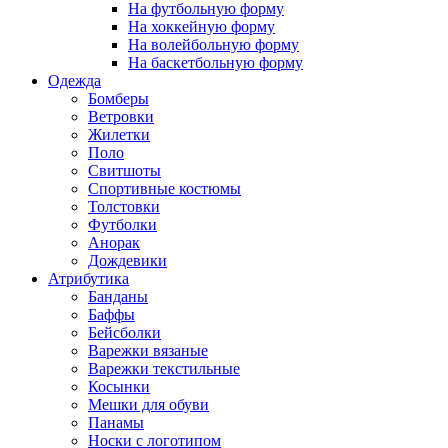
На футбольную форму
На хоккейную форму
На волейбольную форму
На баскетбольную форму
Одежда
Бомберы
Ветровки
Жилетки
Поло
Свитшоты
Спортивные костюмы
Толстовки
Футболки
Анорак
Дождевики
Атрибутика
Банданы
Баффы
Бейсболки
Варежки вязаные
Варежки текстильные
Косынки
Мешки для обуви
Панамы
Носки с логотипом