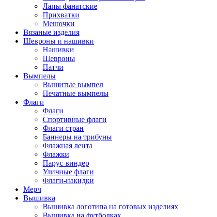
Лапы фанатские
Прихватки
Мешочки
Вязаные изделия
Шевроны и нашивки
Нашивки
Шевроны
Патчи
Вымпелы
Вышитые вымпел
Печатные вымпелы
Флаги
Флаги
Спортивные флаги
Флаги стран
Баннеры на трибуны
Флажная лента
Флажки
Парус-виндер
Уличные флаги
Флаги-накидки
Мерч
Вышивка
Вышивка логотипа на готовых изделиях
Вышивка на футболках