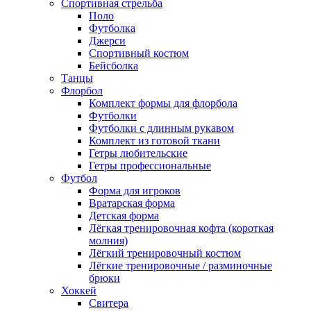
Спортивная стрельба
Поло
Футболка
Джерси
Спортивный костюм
Бейсболка
Танцы
Флорбол
Комплект формы для флорбола
Футболки
Футболки с длинным рукавом
Комплект из готовой ткани
Гетры любительские
Гетры профессиональные
Футбол
Форма для игроков
Вратарская форма
Детская форма
Лёгкая тренировочная кофта (короткая
молния)
Лёгкий тренировочный костюм
Лёгкие тренировочные / разминочные
брюки
Хоккей
Свитера