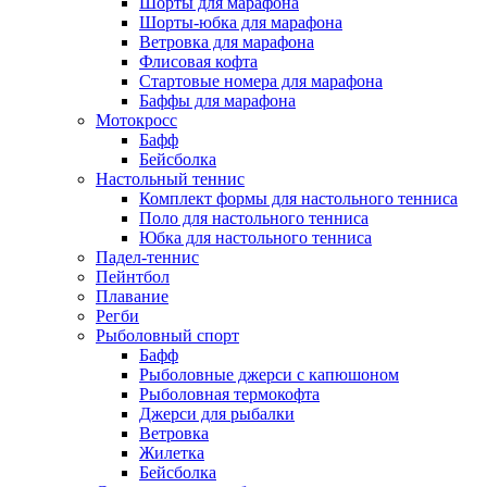
Шорты для марафона
Шорты-юбка для марафона
Ветровка для марафона
Флисовая кофта
Стартовые номера для марафона
Баффы для марафона
Мотокросс
Бафф
Бейсболка
Настольный теннис
Комплект формы для настольного тенниса
Поло для настольного тенниса
Юбка для настольного тенниса
Падел-теннис
Пейнтбол
Плавание
Регби
Рыболовный спорт
Бафф
Рыболовные джерси с капюшоном
Рыболовная термокофта
Джерси для рыбалки
Ветровка
Жилетка
Бейсболка