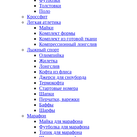
Футболки
Толстовки
Поло
Кроссфит
Легкая атлетика
Майки
Комплект формы
Комплект из готовой ткани
Компрессионный лонгслив
Лыжный спорт
Олимпийка
Жилетка
Лонгслив
Кофта из флиса
Джерси для сноуборда
Термокофта
Стартовые номера
Шапки
Перчатки, варежки
Баффы
Шарфы
Марафон
Майка для марафона
Футболка для марафона
Топик для марафона