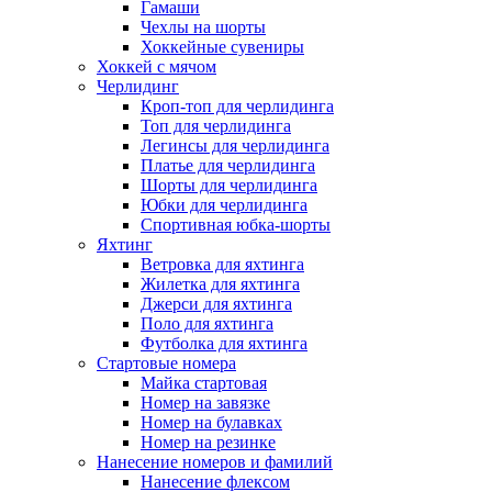
Гамаши
Чехлы на шорты
Хоккейные сувениры
Хоккей с мячом
Черлидинг
Кроп-топ для черлидинга
Топ для черлидинга
Легинсы для черлидинга
Платье для черлидинга
Шорты для черлидинга
Юбки для черлидинга
Спортивная юбка-шорты
Яхтинг
Ветровка для яхтинга
Жилетка для яхтинга
Джерси для яхтинга
Поло для яхтинга
Футболка для яхтинга
Стартовые номера
Майка стартовая
Номер на завязке
Номер на булавках
Номер на резинке
Нанесение номеров и фамилий
Нанесение флексом