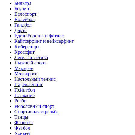
Бильярд
Боулинг
Велоспорт
Волейбол
Гандбол
Дартс
Единоборства и фитнес
Кайтсерфинг и вейксерфинг
Киберспорт
Кроссфит
Легкая атлетика
Лыжный спорт
Марафон
Мотокросс
Настольный теннис
Падел-теннис
Пейнтбол
Плавание
Регби
Рыболовный спорт
Спортивная стрельба
Танцы
Флорбол
Футбол
Хоккей