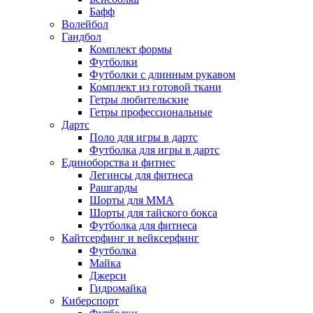
Бафф
Волейбол
Гандбол
Комплект формы
Футболки
Футболки с длинным рукавом
Комплект из готовой ткани
Гетры любительские
Гетры профессиональные
Дартс
Поло для игры в дартс
Футболка для игры в дартс
Единоборства и фитнес
Легинсы для фитнеса
Рашгарды
Шорты для MMA
Шорты для тайского бокса
Футболка для фитнеса
Кайтсерфинг и вейксерфинг
Футболка
Майка
Джерси
Гидромайка
Киберспорт