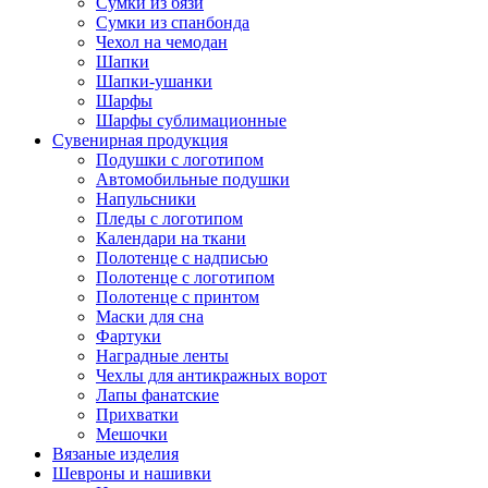
Сумки из бязи
Сумки из спанбонда
Чехол на чемодан
Шапки
Шапки-ушанки
Шарфы
Шарфы сублимационные
Сувенирная продукция
Подушки с логотипом
Автомобильные подушки
Напульсники
Пледы с логотипом
Календари на ткани
Полотенце с надписью
Полотенце с логотипом
Полотенце с принтом
Маски для сна
Фартуки
Наградные ленты
Чехлы для антикражных ворот
Лапы фанатские
Прихватки
Мешочки
Вязаные изделия
Шевроны и нашивки