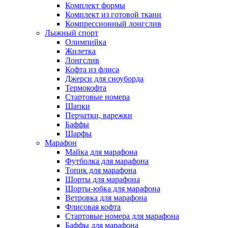
Комплект формы
Комплект из готовой ткани
Компрессионный лонгслив
Лыжный спорт
Олимпийка
Жилетка
Лонгслив
Кофта из флиса
Джерси для сноуборда
Термокофта
Стартовые номера
Шапки
Перчатки, варежки
Баффы
Шарфы
Марафон
Майка для марафона
Футболка для марафона
Топик для марафона
Шорты для марафона
Шорты-юбка для марафона
Ветровка для марафона
Флисовая кофта
Стартовые номера для марафона
Баффы для марафона