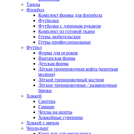
Танцы
Флорбол
Комплект формы для флорбола
Футболки
Футболки с длинным рукавом
Комплект из готовой ткани
Гетры любительские
Гетры профессиональные
Футбол
Форма для игроков
Вратарская форма
Детская форма
Лёгкая тренировочная кофта (короткая
молния)
Лёгкий тренировочный костюм
Лёгкие тренировочные / разминочные
брюки
Хоккей
Свитера
Гамаши
Чехлы на шорты
Хоккейные сувениры
Хоккей с мячом
Черлидинг
Кроп-топ для черлидинга