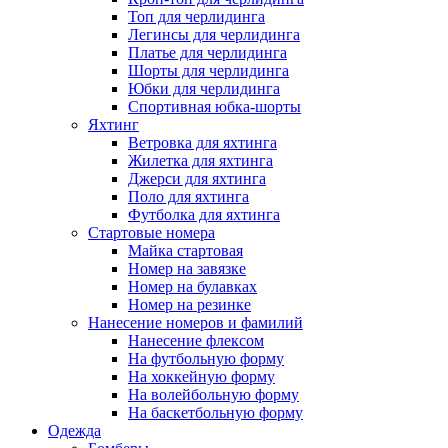
Топ для черлидинга
Легинсы для черлидинга
Платье для черлидинга
Шорты для черлидинга
Юбки для черлидинга
Спортивная юбка-шорты
Яхтинг
Ветровка для яхтинга
Жилетка для яхтинга
Джерси для яхтинга
Поло для яхтинга
Футболка для яхтинга
Стартовые номера
Майка стартовая
Номер на завязке
Номер на булавках
Номер на резинке
Нанесение номеров и фамилий
Нанесение флексом
На футбольную форму
На хоккейную форму
На волейбольную форму
На баскетбольную форму
Одежда