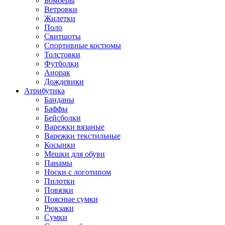
Бомберы
Ветровки
Жилетки
Поло
Свитшоты
Спортивные костюмы
Толстовки
Футболки
Анорак
Дождевики
Атрибутика
Банданы
Баффы
Бейсболки
Варежки вязаные
Варежки текстильные
Косынки
Мешки для обуви
Панамы
Носки с логотипом
Пилотки
Повязки
Поясные сумки
Рюкзаки
Сумки