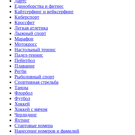
Дартс
Единоборства и фитнес
Кайтсерфинг и вейксерфинг
Киберспорт
Кроссфит
Легкая атлетика
Лыжный спорт
Марафон
Мотокросс
Настольный теннис
Падел-теннис
Пейнтбол
Плавание
Регби
Рыболовный спорт
Спортивная стрельба
Танцы
Флорбол
Футбол
Хоккей
Хоккей с мячом
Черлидинг
Яхтинг
Стартовые номера
Нанесение номеров и фамилий