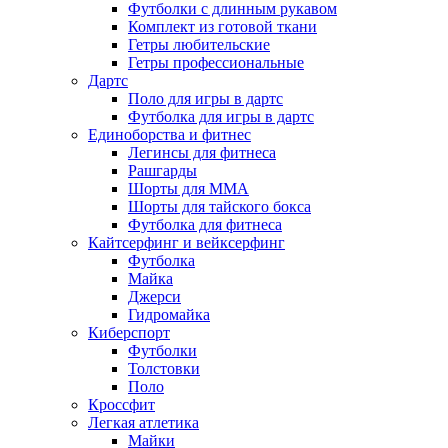
Футболки с длинным рукавом
Комплект из готовой ткани
Гетры любительские
Гетры профессиональные
Дартс
Поло для игры в дартс
Футболка для игры в дартс
Единоборства и фитнес
Легинсы для фитнеса
Рашгарды
Шорты для MMA
Шорты для тайского бокса
Футболка для фитнеса
Кайтсерфинг и вейксерфинг
Футболка
Майка
Джерси
Гидромайка
Киберспорт
Футболки
Толстовки
Поло
Кроссфит
Легкая атлетика
Майки