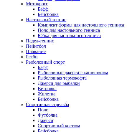
Мотокросс
Бафф
Бейсболка
Настольный теннис
Комплект формы для настольного тенниса
Поло для настольного тенниса
Юбка для настольного тенниса
Падел-теннис
Пейнтбол
Плавание
Регби
Рыболовный спорт
Бафф
Рыболовные джерси с капюшоном
Рыболовная термокофта
Джерси для рыбалки
Ветровка
Жилетка
Бейсболка
Спортивная стрельба
Поло
Футболка
Джерси
Спортивный костюм
Бейсболка