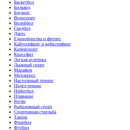
Баскетбол
Бильярд
Боулинг
Велоспорт
Волейбол
Гандбол
Дартс
Единоборства и фитнес
Кайтсерфинг и вейксерфинг
Киберспорт
Кроссфит
Легкая атлетика
Лыжный спорт
Марафон
Мотокросс
Настольный теннис
Падел-теннис
Пейнтбол
Плавание
Регби
Рыболовный спорт
Спортивная стрельба
Танцы
Флорбол
Футбол