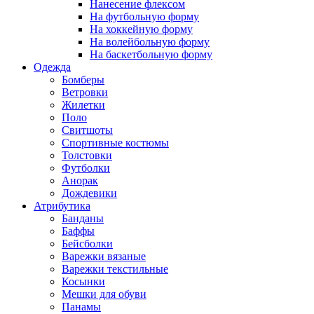
Нанесение флексом
На футбольную форму
На хоккейную форму
На волейбольную форму
На баскетбольную форму
Одежда
Бомберы
Ветровки
Жилетки
Поло
Свитшоты
Спортивные костюмы
Толстовки
Футболки
Анорак
Дождевики
Атрибутика
Банданы
Баффы
Бейсболки
Варежки вязаные
Варежки текстильные
Косынки
Мешки для обуви
Панамы