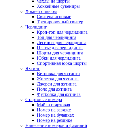
Чехлы на шорты
Хоккейные сувениры
Хоккей с мячом
Свитера игровые
Тренировочный свитер
Черлидинг
Кроп-топ для черлидинга
Топ для черлидинга
Легинсы для черлидинга
Платье для черлидинга
Шорты для черлидинга
Юбки для черлидинга
Спортивная юбка-шорты
Яхтинг
Ветровка для яхтинга
Жилетка для яхтинга
Джерси для яхтинга
Поло для яхтинга
Футболка для яхтинга
Стартовые номера
Майка стартовая
Номер на завязке
Номер на булавках
Номер на резинке
Нанесение номеров и фамилий