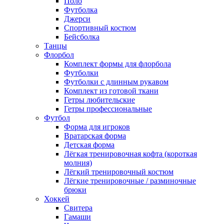
Поло
Футболка
Джерси
Спортивный костюм
Бейсболка
Танцы
Флорбол
Комплект формы для флорбола
Футболки
Футболки с длинным рукавом
Комплект из готовой ткани
Гетры любительские
Гетры профессиональные
Футбол
Форма для игроков
Вратарская форма
Детская форма
Лёгкая тренировочная кофта (короткая
молния)
Лёгкий тренировочный костюм
Лёгкие тренировочные / разминочные
брюки
Хоккей
Свитера
Гамаши