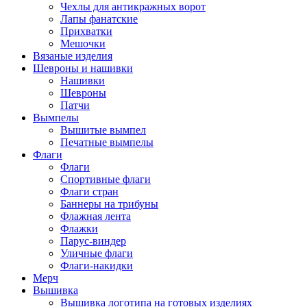
Чехлы для антикражных ворот
Лапы фанатские
Прихватки
Мешочки
Вязаные изделия
Шевроны и нашивки
Нашивки
Шевроны
Патчи
Вымпелы
Вышитые вымпел
Печатные вымпелы
Флаги
Флаги
Спортивные флаги
Флаги стран
Баннеры на трибуны
Флажная лента
Флажки
Парус-виндер
Уличные флаги
Флаги-накидки
Мерч
Вышивка
Вышивка логотипа на готовых изделиях