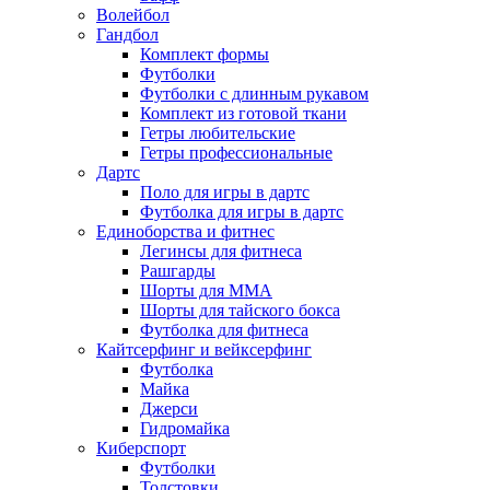
Волейбол
Гандбол
Комплект формы
Футболки
Футболки с длинным рукавом
Комплект из готовой ткани
Гетры любительские
Гетры профессиональные
Дартс
Поло для игры в дартс
Футболка для игры в дартс
Единоборства и фитнес
Легинсы для фитнеса
Рашгарды
Шорты для MMA
Шорты для тайского бокса
Футболка для фитнеса
Кайтсерфинг и вейксерфинг
Футболка
Майка
Джерси
Гидромайка
Киберспорт
Футболки
Толстовки