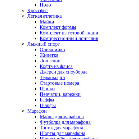
Поло
Кроссфит
Легкая атлетика
Майки
Комплект формы
Комплект из готовой ткани
Компрессионный лонгслив
Лыжный спорт
Олимпийка
Жилетка
Лонгслив
Кофта из флиса
Джерси для сноуборда
Термокофта
Стартовые номера
Шапки
Перчатки, варежки
Баффы
Шарфы
Марафон
Майка для марафона
Футболка для марафона
Топик для марафона
Шорты для марафона
Шорты-юбка для марафона