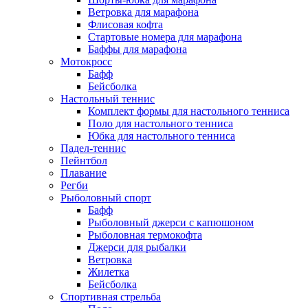
Ветровка для марафона
Флисовая кофта
Стартовые номера для марафона
Баффы для марафона
Мотокросс
Бафф
Бейсболка
Настольный теннис
Комплект формы для настольного тенниса
Поло для настольного тенниса
Юбка для настольного тенниса
Падел-теннис
Пейнтбол
Плавание
Регби
Рыболовный спорт
Бафф
Рыболовный джерси с капюшоном
Рыболовная термокофта
Джерси для рыбалки
Ветровка
Жилетка
Бейсболка
Спортивная стрельба