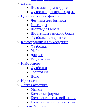
Дартс
Поло для игры в дартс
Футболка для игры в дартс
Единоборства и фитнес
Легинсы для фитнеса
Рашгарды
Шорты для MMA
Шорты для тайского бокса
Футболка для фитнеса
Кайтсерфинг и вейксерфинг
Футболка
Майка
Джерси
Гидромайка
Киберспорт
Футболки
Толстовки
Поло
Кроссфит
Легкая атлетика
Майки
Комплект формы
Комплект из готовой ткани
Компрессионный лонгслив
Лыжный спорт