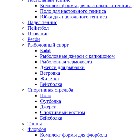
Комплект формы для настольного тенниса
Поло для настольного тенниса
Юбка для настольного тенниса
Падел-теннис
Пейнтбол
Плавание
Регби
Рыболовный спорт
Бафф
Рыболовные джерси с капюшоном
Рыболовная термокофта
Джерси для рыбалки
Ветровка
Жилетка
Бейсболка
Спортивная стрельба
Поло
Футболка
Джерси
Спортивный костюм
Бейсболка
Танцы
Флорбол
Комплект формы для флорбола