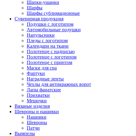
Шапки-ушанки
Шарфы
Шарфы сублимационные
Сувенирная продукция
Подушки с логотипом
Автомобильные подушки
Напульсники
Пледы с логотипом
Календари на ткани
Полотенце с надписью
Полотенце с логотипом
Полотенце с принтом
Маски для сна
Фартуки
Наградные ленты
Чехлы для антикражных ворот
Лапы фанатские
Прихватки
Мешочки
Вязаные изделия
Шевроны и нашивки
Нашивки
Шевроны
Патчи
Вымпелы