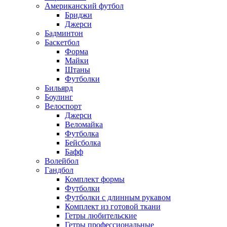
Американский футбол
Бриджи
Джерси
Бадминтон
Баскетбол
Форма
Майки
Штаны
Футболки
Бильярд
Боулинг
Велоспорт
Джерси
Веломайка
Футболка
Бейсболка
Бафф
Волейбол
Гандбол
Комплект формы
Футболки
Футболки с длинным рукавом
Комплект из готовой ткани
Гетры любительские
Гетры профессиональные