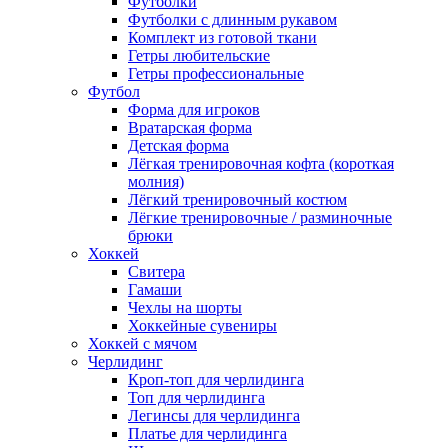
Футболки
Футболки с длинным рукавом
Комплект из готовой ткани
Гетры любительские
Гетры профессиональные
Футбол
Форма для игроков
Вратарская форма
Детская форма
Лёгкая тренировочная кофта (короткая
молния)
Лёгкий тренировочный костюм
Лёгкие тренировочные / разминочные
брюки
Хоккей
Свитера
Гамаши
Чехлы на шорты
Хоккейные сувениры
Хоккей с мячом
Черлидинг
Кроп-топ для черлидинга
Топ для черлидинга
Легинсы для черлидинга
Платье для черлидинга