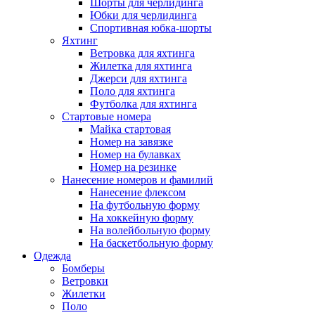
Шорты для черлидинга
Юбки для черлидинга
Спортивная юбка-шорты
Яхтинг
Ветровка для яхтинга
Жилетка для яхтинга
Джерси для яхтинга
Поло для яхтинга
Футболка для яхтинга
Стартовые номера
Майка стартовая
Номер на завязке
Номер на булавках
Номер на резинке
Нанесение номеров и фамилий
Нанесение флексом
На футбольную форму
На хоккейную форму
На волейбольную форму
На баскетбольную форму
Одежда
Бомберы
Ветровки
Жилетки
Поло