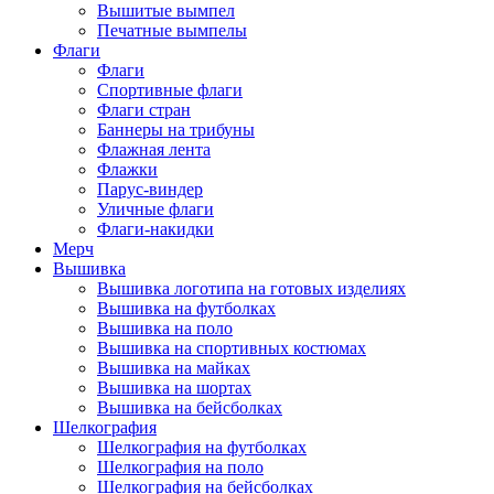
Вышитые вымпел
Печатные вымпелы
Флаги
Флаги
Спортивные флаги
Флаги стран
Баннеры на трибуны
Флажная лента
Флажки
Парус-виндер
Уличные флаги
Флаги-накидки
Мерч
Вышивка
Вышивка логотипа на готовых изделиях
Вышивка на футболках
Вышивка на поло
Вышивка на спортивных костюмах
Вышивка на майках
Вышивка на шортах
Вышивка на бейсболках
Шелкография
Шелкография на футболках
Шелкография на поло
Шелкография на бейсболках