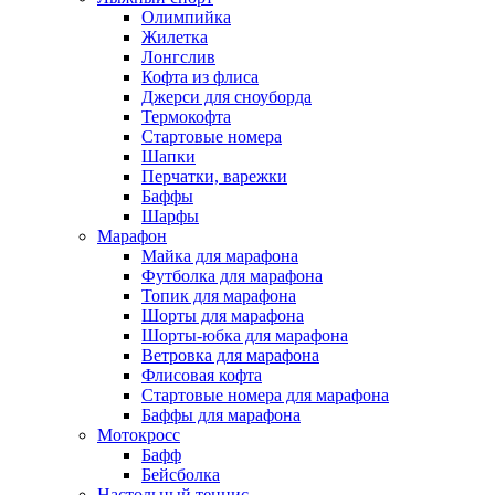
Олимпийка
Жилетка
Лонгслив
Кофта из флиса
Джерси для сноуборда
Термокофта
Стартовые номера
Шапки
Перчатки, варежки
Баффы
Шарфы
Марафон
Майка для марафона
Футболка для марафона
Топик для марафона
Шорты для марафона
Шорты-юбка для марафона
Ветровка для марафона
Флисовая кофта
Стартовые номера для марафона
Баффы для марафона
Мотокросс
Бафф
Бейсболка
Настольный теннис