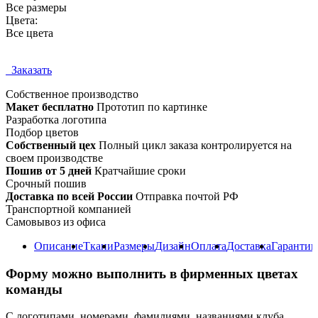
Все размеры
Цвета:
Все цвета
Заказать
Собственное
производство
Макет бесплатно
Прототип по картинке
Разработка логотипа
Подбор цветов
Собственный цех
Полный цикл заказа контролируется на
своем производстве
Пошив от 5 дней
Кратчайшие сроки
Срочный пошив
Доставка по всей России
Отправка почтой РФ
Транспортной компанией
Самовывоз из офиса
Описание
Ткани
Размеры
Дизайн
Оплата
Доставка
Гарантии
Форму можно выполнить в фирменных цветах
команды
С логотипами, номерами, фамилиями, названиями клуба,