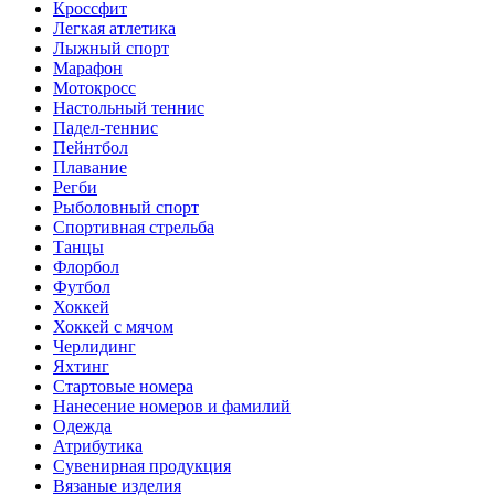
Кроссфит
Легкая атлетика
Лыжный спорт
Марафон
Мотокросс
Настольный теннис
Падел-теннис
Пейнтбол
Плавание
Регби
Рыболовный спорт
Спортивная стрельба
Танцы
Флорбол
Футбол
Хоккей
Хоккей с мячом
Черлидинг
Яхтинг
Стартовые номера
Нанесение номеров и фамилий
Одежда
Атрибутика
Сувенирная продукция
Вязаные изделия