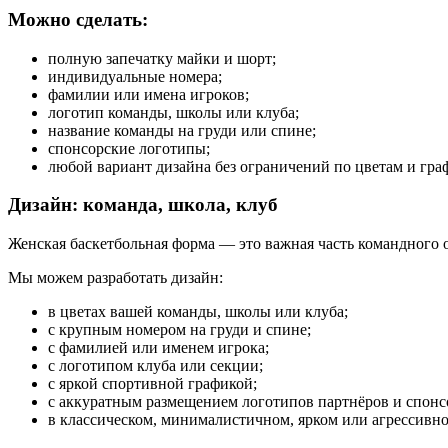
Можно сделать:
полную запечатку майки и шорт;
индивидуальные номера;
фамилии или имена игроков;
логотип команды, школы или клуба;
название команды на груди или спине;
спонсорские логотипы;
любой вариант дизайна без ограничений по цветам и гра
Дизайн: команда, школа, клуб
Женская баскетбольная форма — это важная часть командного о
Мы можем разработать дизайн:
в цветах вашей команды, школы или клуба;
с крупным номером на груди и спине;
с фамилией или именем игрока;
с логотипом клуба или секции;
с яркой спортивной графикой;
с аккуратным размещением логотипов партнёров и спонс
в классическом, минималистичном, ярком или агрессивно