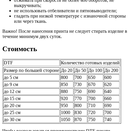
отжимать при скорости не более 400 оборотов, не
выкручивать;
не использовать отбеливатели и пятновыводители;
гладить при низкой температуре с изнаночной стороны
или через ткань.
Важно! После нанесения принта не следует стирать изделие в
течение минимум двух суток.
Стоимость
DTF
Количество готовых изделий
Размер по большей стороне
До 20
До 50
До 100
До 200
до 5 см
800
700
650
600
до 9 см
850
730
670
620
до 12 см
880
750
690
640
до 15 см
920
770
700
660
до 20 см
950
800
710
690
до 25 см
1000
830
720
700
до 30 см
1050
870
750
740
Чтобы воспользоваться преимуществами DTF-печати,