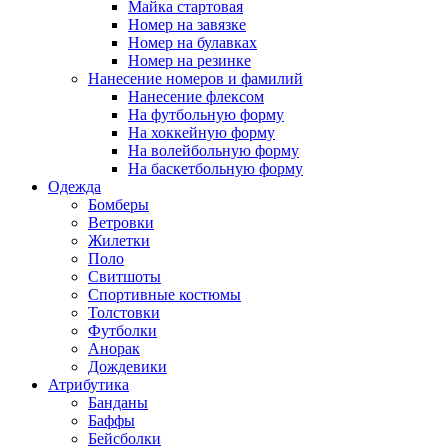
Майка стартовая
Номер на завязке
Номер на булавках
Номер на резинке
Нанесение номеров и фамилий
Нанесение флексом
На футбольную форму
На хоккейную форму
На волейбольную форму
На баскетбольную форму
Одежда
Бомберы
Ветровки
Жилетки
Поло
Свитшоты
Спортивные костюмы
Толстовки
Футболки
Анорак
Дождевики
Атрибутика
Банданы
Баффы
Бейсболки