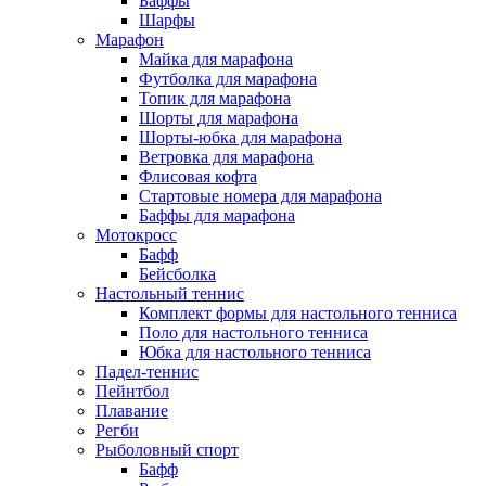
Баффы
Шарфы
Марафон
Майка для марафона
Футболка для марафона
Топик для марафона
Шорты для марафона
Шорты-юбка для марафона
Ветровка для марафона
Флисовая кофта
Стартовые номера для марафона
Баффы для марафона
Мотокросс
Бафф
Бейсболка
Настольный теннис
Комплект формы для настольного тенниса
Поло для настольного тенниса
Юбка для настольного тенниса
Падел-теннис
Пейнтбол
Плавание
Регби
Рыболовный спорт
Бафф