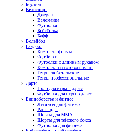
Боулинг
Велоспорт
Джерси
Веломайка
Футболка
Бейсболка
Бафф
Волейбол
Гандбол
Комплект формы
Футболки
Футболки с длинным рукавом
Комплект из готовой ткани
Гетры любительские
Гетры профессиональные
Дартс
Поло для игры в дартс
Футболка для игры в дартс
Единоборства и фитнес
Легинсы для фитнеса
Рашгарды
Шорты для MMA
Шорты для тайского бокса
Футболка для фитнеса
Кайтсерфинг и вейксерфинг