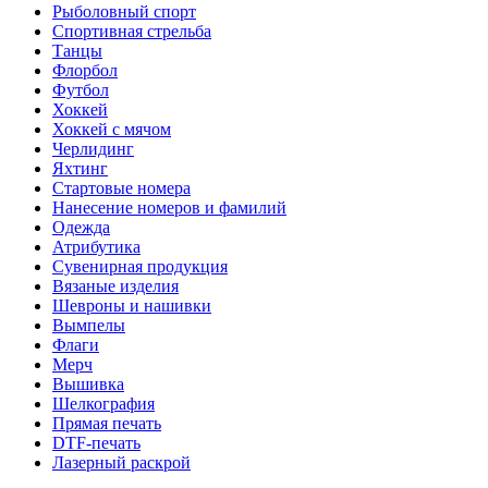
Рыболовный спорт
Спортивная стрельба
Танцы
Флорбол
Футбол
Хоккей
Хоккей с мячом
Черлидинг
Яхтинг
Стартовые номера
Нанесение номеров и фамилий
Одежда
Атрибутика
Сувенирная продукция
Вязаные изделия
Шевроны и нашивки
Вымпелы
Флаги
Мерч
Вышивка
Шелкография
Прямая печать
DTF-печать
Лазерный раскрой