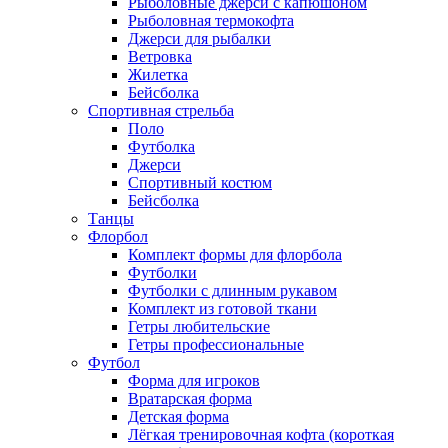
Рыболовные джерси с капюшоном
Рыболовная термокофта
Джерси для рыбалки
Ветровка
Жилетка
Бейсболка
Спортивная стрельба
Поло
Футболка
Джерси
Спортивный костюм
Бейсболка
Танцы
Флорбол
Комплект формы для флорбола
Футболки
Футболки с длинным рукавом
Комплект из готовой ткани
Гетры любительские
Гетры профессиональные
Футбол
Форма для игроков
Вратарская форма
Детская форма
Лёгкая тренировочная кофта (короткая