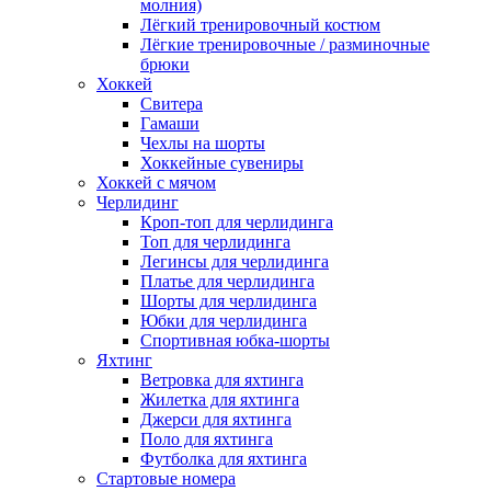
молния)
Лёгкий тренировочный костюм
Лёгкие тренировочные / разминочные
брюки
Хоккей
Свитера
Гамаши
Чехлы на шорты
Хоккейные сувениры
Хоккей с мячом
Черлидинг
Кроп-топ для черлидинга
Топ для черлидинга
Легинсы для черлидинга
Платье для черлидинга
Шорты для черлидинга
Юбки для черлидинга
Спортивная юбка-шорты
Яхтинг
Ветровка для яхтинга
Жилетка для яхтинга
Джерси для яхтинга
Поло для яхтинга
Футболка для яхтинга
Стартовые номера