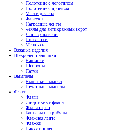
Полотенце с логотипом
Полотенце с принтом
Маски для сна
Фартуки
Наградные ленты
Чехлы для антикражных ворот
Лапы фанатские
Прихватки
Мешочки
Вязаные изделия
Шевроны и нашивки
Нашивки
Шевроны
Патчи
Вымпелы
Вышитые вымпел
Печатные вымпелы
Флаги
Флаги
Спортивные флаги
Флаги стран
Баннеры на трибуны
Флажная лента
Флажки
Парус-виндер