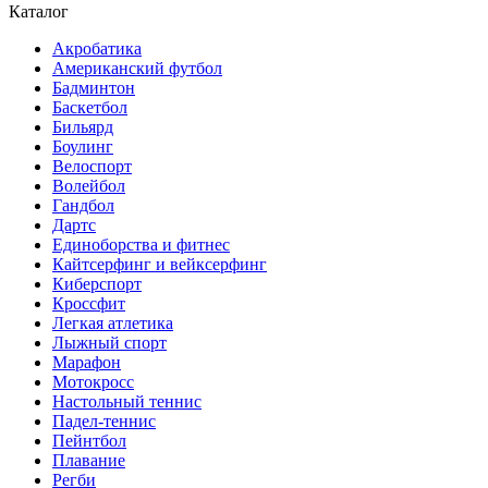
Каталог
Акробатика
Американский футбол
Бадминтон
Баскетбол
Бильярд
Боулинг
Велоспорт
Волейбол
Гандбол
Дартс
Единоборства и фитнес
Кайтсерфинг и вейксерфинг
Киберспорт
Кроссфит
Легкая атлетика
Лыжный спорт
Марафон
Мотокросс
Настольный теннис
Падел-теннис
Пейнтбол
Плавание
Регби