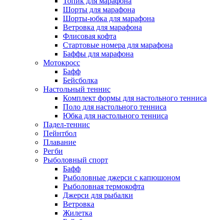
Топик для марафона
Шорты для марафона
Шорты-юбка для марафона
Ветровка для марафона
Флисовая кофта
Стартовые номера для марафона
Баффы для марафона
Мотокросс
Бафф
Бейсболка
Настольный теннис
Комплект формы для настольного тенниса
Поло для настольного тенниса
Юбка для настольного тенниса
Падел-теннис
Пейнтбол
Плавание
Регби
Рыболовный спорт
Бафф
Рыболовные джерси с капюшоном
Рыболовная термокофта
Джерси для рыбалки
Ветровка
Жилетка