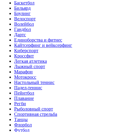
Баскетбол
Бильярд
Боулинг
Велоспорт
Волейбол
Гандбол
Дартс
Единоборства и фитнес
Кайтсерфинг и вейксерфинг
Киберспорт
Кроссфит
Легкая атлетика
Лыжный спорт
Марафон
Мотокросс
Настольный теннис
Падел-теннис
Пейнтбол
Плавание
Регби
Рыболовный спорт
Спортивная стрельба
Танцы
Флорбол
Футбол