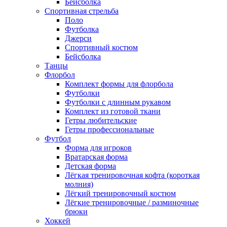
Бейсболка
Спортивная стрельба
Поло
Футболка
Джерси
Спортивный костюм
Бейсболка
Танцы
Флорбол
Комплект формы для флорбола
Футболки
Футболки с длинным рукавом
Комплект из готовой ткани
Гетры любительские
Гетры профессиональные
Футбол
Форма для игроков
Вратарская форма
Детская форма
Лёгкая тренировочная кофта (короткая
молния)
Лёгкий тренировочный костюм
Лёгкие тренировочные / разминочные
брюки
Хоккей