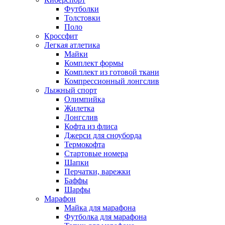
Футболки
Толстовки
Поло
Кроссфит
Легкая атлетика
Майки
Комплект формы
Комплект из готовой ткани
Компрессионный лонгслив
Лыжный спорт
Олимпийка
Жилетка
Лонгслив
Кофта из флиса
Джерси для сноуборда
Термокофта
Стартовые номера
Шапки
Перчатки, варежки
Баффы
Шарфы
Марафон
Майка для марафона
Футболка для марафона