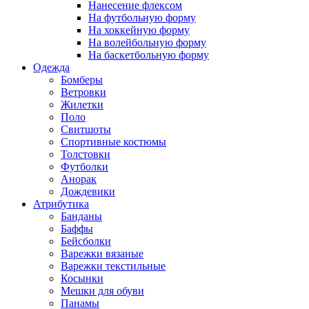
Нанесение флексом
На футбольную форму
На хоккейную форму
На волейбольную форму
На баскетбольную форму
Одежда
Бомберы
Ветровки
Жилетки
Поло
Свитшоты
Спортивные костюмы
Толстовки
Футболки
Анорак
Дождевики
Атрибутика
Банданы
Баффы
Бейсболки
Варежки вязаные
Варежки текстильные
Косынки
Мешки для обуви
Панамы