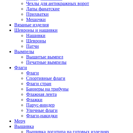
Чехлы для антикражных ворот
Лапы фанатские
Прихватки
Мешочки
Вязаные изделия
Шевроны и нашивки
Нашивки
Шевроны
Патчи
Вымпелы
Вышитые вымпел
Печатные вымпелы
Флаги
Флаги
Спортивные флаги
Флаги стран
Баннеры на трибуны
Флажная лента
Флажки
Парус-виндер
Уличные флаги
Флаги-накидки
Мерч
Вышивка
Вышивка логотипа на готовых изделиях