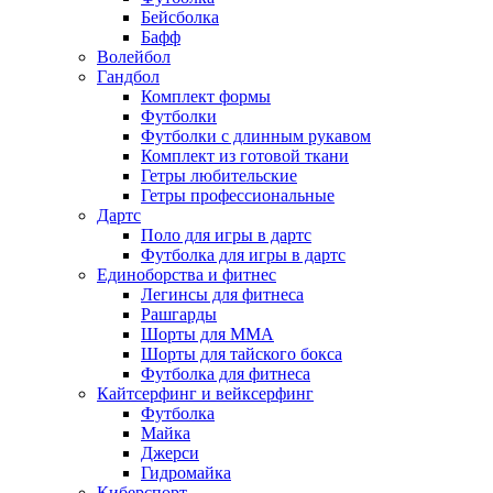
Бейсболка
Бафф
Волейбол
Гандбол
Комплект формы
Футболки
Футболки с длинным рукавом
Комплект из готовой ткани
Гетры любительские
Гетры профессиональные
Дартс
Поло для игры в дартс
Футболка для игры в дартс
Единоборства и фитнес
Легинсы для фитнеса
Рашгарды
Шорты для MMA
Шорты для тайского бокса
Футболка для фитнеса
Кайтсерфинг и вейксерфинг
Футболка
Майка
Джерси
Гидромайка
Киберспорт