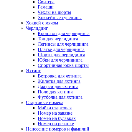
Свитера
Гамаши
Чехлы на шорты
Хоккейные сувениры
Хоккей с мячом
Черлидинг
Кроп-топ для черлидинга
Топ для черлидинга
Легинсы для черлидинга
Платье для черлидинга
Шорты для черлидинга
Юбки для черлидинга
Спортивная юбка-шорты
Яхтинг
Ветровка для яхтинга
Жилетка для яхтинга
Джерси для яхтинга
Поло для яхтинга
Футболка для яхтинга
Стартовые номера
Майка стартовая
Номер на завязке
Номер на булавках
Номер на резинке
Нанесение номеров и фамилий