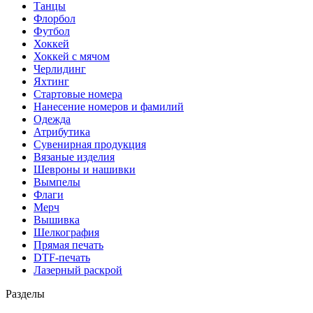
Танцы
Флорбол
Футбол
Хоккей
Хоккей с мячом
Черлидинг
Яхтинг
Стартовые номера
Нанесение номеров и фамилий
Одежда
Атрибутика
Сувенирная продукция
Вязаные изделия
Шевроны и нашивки
Вымпелы
Флаги
Мерч
Вышивка
Шелкография
Прямая печать
DTF-печать
Лазерный раскрой
Разделы