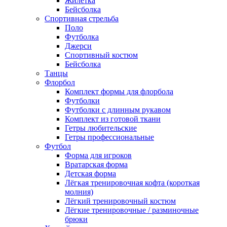
Жилетка
Бейсболка
Спортивная стрельба
Поло
Футболка
Джерси
Спортивный костюм
Бейсболка
Танцы
Флорбол
Комплект формы для флорбола
Футболки
Футболки с длинным рукавом
Комплект из готовой ткани
Гетры любительские
Гетры профессиональные
Футбол
Форма для игроков
Вратарская форма
Детская форма
Лёгкая тренировочная кофта (короткая
молния)
Лёгкий тренировочный костюм
Лёгкие тренировочные / разминочные
брюки