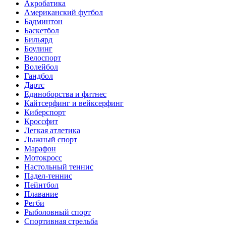
Акробатика
Американский футбол
Бадминтон
Баскетбол
Бильярд
Боулинг
Велоспорт
Волейбол
Гандбол
Дартс
Единоборства и фитнес
Кайтсерфинг и вейксерфинг
Киберспорт
Кроссфит
Легкая атлетика
Лыжный спорт
Марафон
Мотокросс
Настольный теннис
Падел-теннис
Пейнтбол
Плавание
Регби
Рыболовный спорт
Спортивная стрельба