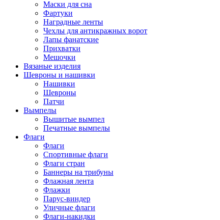
Маски для сна
Фартуки
Наградные ленты
Чехлы для антикражных ворот
Лапы фанатские
Прихватки
Мешочки
Вязаные изделия
Шевроны и нашивки
Нашивки
Шевроны
Патчи
Вымпелы
Вышитые вымпел
Печатные вымпелы
Флаги
Флаги
Спортивные флаги
Флаги стран
Баннеры на трибуны
Флажная лента
Флажки
Парус-виндер
Уличные флаги
Флаги-накидки