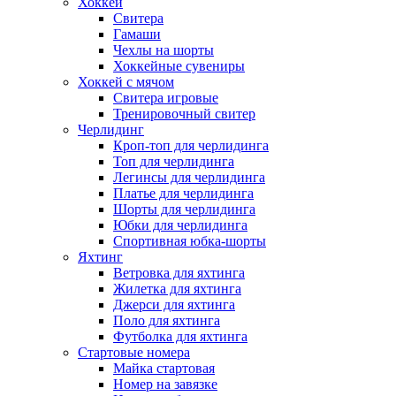
Хоккей
Свитера
Гамаши
Чехлы на шорты
Хоккейные сувениры
Хоккей с мячом
Свитера игровые
Тренировочный свитер
Черлидинг
Кроп-топ для черлидинга
Топ для черлидинга
Легинсы для черлидинга
Платье для черлидинга
Шорты для черлидинга
Юбки для черлидинга
Спортивная юбка-шорты
Яхтинг
Ветровка для яхтинга
Жилетка для яхтинга
Джерси для яхтинга
Поло для яхтинга
Футболка для яхтинга
Стартовые номера
Майка стартовая
Номер на завязке