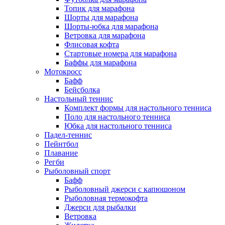
Топик для марафона
Шорты для марафона
Шорты-юбка для марафона
Ветровка для марафона
Флисовая кофта
Стартовые номера для марафона
Баффы для марафона
Мотокросс
Бафф
Бейсболка
Настольный теннис
Комплект формы для настольного тенниса
Поло для настольного тенниса
Юбка для настольного тенниса
Падел-теннис
Пейнтбол
Плавание
Регби
Рыболовный спорт
Бафф
Рыболовный джерси с капюшоном
Рыболовная термокофта
Джерси для рыбалки
Ветровка