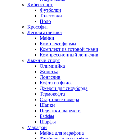
Киберспорт
Футболки
Толстовки
Поло
Кроссфит
Легкая атлетика
Майки
Комплект формы
Комплект из готовой ткани
Компрессионный лонгслив
Лыжный спорт
Олимпийка
Жилетка
Лонгслив
Кофта из флиса
Джерси для сноуборда
Термокофта
Стартовые номера
Шапки
Перчатки, варежки
Баффы
Шарфы
Марафон
Майка для марафона
Футболка для марафона