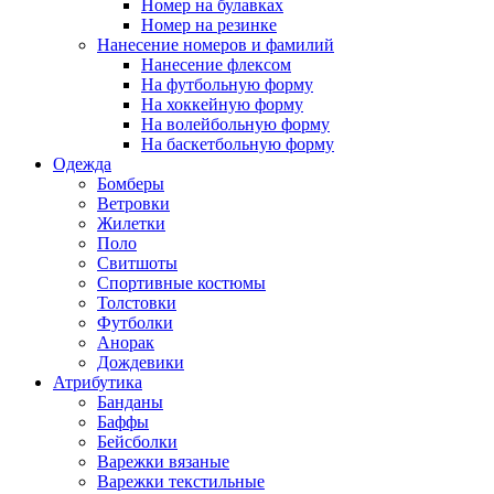
Номер на булавках
Номер на резинке
Нанесение номеров и фамилий
Нанесение флексом
На футбольную форму
На хоккейную форму
На волейбольную форму
На баскетбольную форму
Одежда
Бомберы
Ветровки
Жилетки
Поло
Свитшоты
Спортивные костюмы
Толстовки
Футболки
Анорак
Дождевики
Атрибутика
Банданы
Баффы
Бейсболки
Варежки вязаные
Варежки текстильные