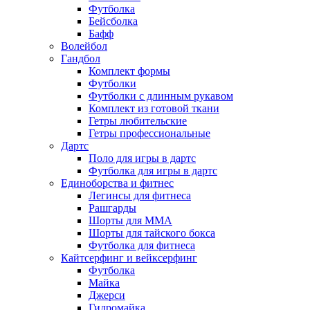
Футболка
Бейсболка
Бафф
Волейбол
Гандбол
Комплект формы
Футболки
Футболки с длинным рукавом
Комплект из готовой ткани
Гетры любительские
Гетры профессиональные
Дартс
Поло для игры в дартс
Футболка для игры в дартс
Единоборства и фитнес
Легинсы для фитнеса
Рашгарды
Шорты для MMA
Шорты для тайского бокса
Футболка для фитнеса
Кайтсерфинг и вейксерфинг
Футболка
Майка
Джерси
Гидромайка