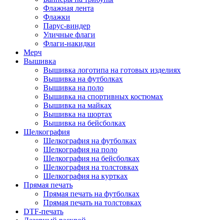
Флажная лента
Флажки
Парус-виндер
Уличные флаги
Флаги-накидки
Мерч
Вышивка
Вышивка логотипа на готовых изделиях
Вышивка на футболках
Вышивка на поло
Вышивка на спортивных костюмах
Вышивка на майках
Вышивка на шортах
Вышивка на бейсболках
Шелкография
Шелкография на футболках
Шелкография на поло
Шелкография на бейсболках
Шелкография на толстовках
Шелкография на куртках
Прямая печать
Прямая печать на футболках
Прямая печать на толстовках
DTF-печать