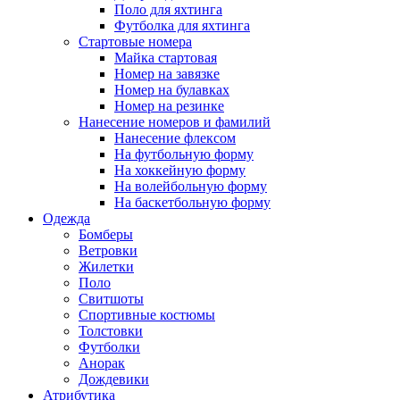
Поло для яхтинга
Футболка для яхтинга
Стартовые номера
Майка стартовая
Номер на завязке
Номер на булавках
Номер на резинке
Нанесение номеров и фамилий
Нанесение флексом
На футбольную форму
На хоккейную форму
На волейбольную форму
На баскетбольную форму
Одежда
Бомберы
Ветровки
Жилетки
Поло
Свитшоты
Спортивные костюмы
Толстовки
Футболки
Анорак
Дождевики
Атрибутика