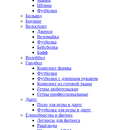
Майки
Штаны
Футболки
Бильярд
Боулинг
Велоспорт
Джерси
Веломайка
Футболка
Бейсболка
Бафф
Волейбол
Гандбол
Комплект формы
Футболки
Футболки с длинным рукавом
Комплект из готовой ткани
Гетры любительские
Гетры профессиональные
Дартс
Поло для игры в дартс
Футболка для игры в дартс
Единоборства и фитнес
Легинсы для фитнеса
Рашгарды