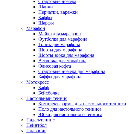
Стартовые номера
Шапки
Перчатки, варежки
Баффы
Шарфы
Марафон
Майка для марафона
Футболка для марафона
Топик для марафона
Шорты для марафона
Шорты-юбка для марафона
Ветровка для марафона
Флисовая кофта
Стартовые номера для марафона
Баффы для марафона
Мотокросс
Бафф
Бейсболка
Настольный теннис
Комплект формы для настольного тенниса
Поло для настольного тенниса
Юбка для настольного тенниса
Падел-теннис
Пейнтбол
Плавание