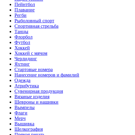
Пейнтбол
Плавание
Регби
Рыболовный спорт
Спортивная стрельба
Танцы
Флорбол
Футбол
Хоккей
Хоккей с мячом
Черлидинг
Яхтинг
Стартовые номера
Нанесение номеров и фамилий
Одежда
Атрибутика
Сувенирная продукция
Вязаные изделия
Шевроны и нашивки
Вымпелы
Флаги
Мерч
Вышивка
Шелкография
Прямая печать