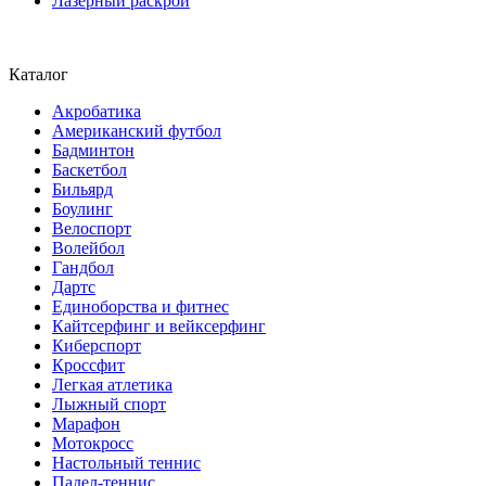
Лазерный раскрой
Каталог
Акробатика
Американский футбол
Бадминтон
Баскетбол
Бильярд
Боулинг
Велоспорт
Волейбол
Гандбол
Дартс
Единоборства и фитнес
Кайтсерфинг и вейксерфинг
Киберспорт
Кроссфит
Легкая атлетика
Лыжный спорт
Марафон
Мотокросс
Настольный теннис
Падел-теннис