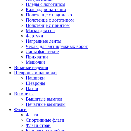
Пледы с логотипом
Календари на ткани
Полотенце с надписью
Полотенце с логотипом
Полотенце с принтом
Маски для сна
Фартуки
Наградные ленты
Чехлы для антикражных ворот
Лапы фанатские
Прихватки
Мешочки
Вязаные изделия
Шевроны и нашивки
Нашивки
Шевроны
Патчи
Вымпелы
Вышитые вымпел
Печатные вымпелы
Флаги
Флаги
Спортивные флаги
Флаги стран
Баннеры на трибуны