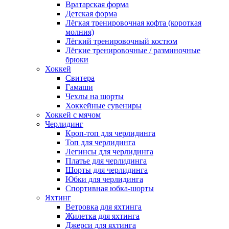
Вратарская форма
Детская форма
Лёгкая тренировочная кофта (короткая
молния)
Лёгкий тренировочный костюм
Лёгкие тренировочные / разминочные
брюки
Хоккей
Свитера
Гамаши
Чехлы на шорты
Хоккейные сувениры
Хоккей с мячом
Черлидинг
Кроп-топ для черлидинга
Топ для черлидинга
Легинсы для черлидинга
Платье для черлидинга
Шорты для черлидинга
Юбки для черлидинга
Спортивная юбка-шорты
Яхтинг
Ветровка для яхтинга
Жилетка для яхтинга
Джерси для яхтинга