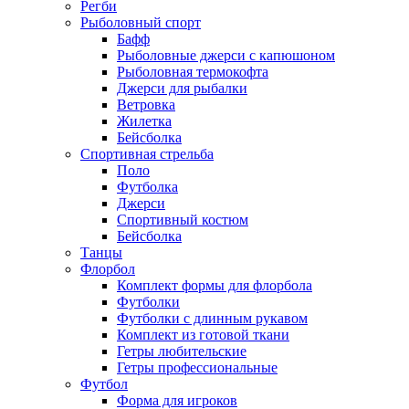
Регби
Рыболовный спорт
Бафф
Рыболовные джерси с капюшоном
Рыболовная термокофта
Джерси для рыбалки
Ветровка
Жилетка
Бейсболка
Спортивная стрельба
Поло
Футболка
Джерси
Спортивный костюм
Бейсболка
Танцы
Флорбол
Комплект формы для флорбола
Футболки
Футболки с длинным рукавом
Комплект из готовой ткани
Гетры любительские
Гетры профессиональные
Футбол
Форма для игроков