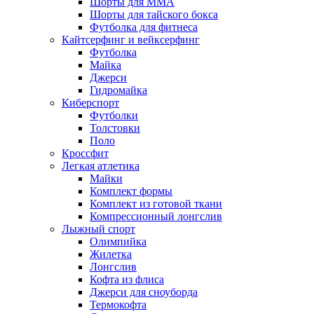
Шорты для MMA
Шорты для тайского бокса
Футболка для фитнеса
Кайтсерфинг и вейксерфинг
Футболка
Майка
Джерси
Гидромайка
Киберспорт
Футболки
Толстовки
Поло
Кроссфит
Легкая атлетика
Майки
Комплект формы
Комплект из готовой ткани
Компрессионный лонгслив
Лыжный спорт
Олимпийка
Жилетка
Лонгслив
Кофта из флиса
Джерси для сноуборда
Термокофта